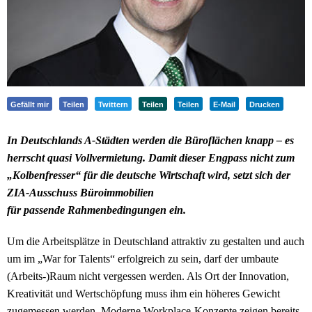
Gefällt mir
Teilen
Twittern
Teilen
Teilen
E-Mail
Drucken
In Deutschlands A-Städten werden die Büroflächen knapp – es
herrscht quasi Vollvermietung. Damit dieser Engpass nicht zum
„Kolbenfresser“ für die deutsche Wirtschaft wird, setzt sich der
ZIA-Ausschuss Büroimmobilien
für passende Rahmenbedingungen ein.
Um die Arbeitsplätze in Deutschland attraktiv zu gestalten und auch
um im „War for Talents“ erfolgreich zu sein, darf der umbaute
(Arbeits-)Raum nicht vergessen werden. Als Ort der Innovation,
Kreativität und Wertschöpfung muss ihm ein höheres Gewicht
zugemessen werden. Moderne Workplace-Konzepte zeigen bereits