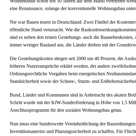
Wohnmodule schon seit 50 Jahren auf dem Markt vertrieben werd
eine Renaissance, solange der konventionelle Wohnungsbau unter 
Nie war Bauen teurer in Deutschland: Zwei Fünftel der Kostentr
öffentliche Hand verursacht. Wie die Baukostensenkungskommiss
sind es neben den reinen Gestehungs- auch die Baunebenkosten
immer weniger Bauland aus, die Länder drehen mit der Grunderwerb
Die Gestehungskosten stiegen seit 2000 um 40 Prozent, die Aus
höheren Nutzeransprüche erklärt werden, der andere zweifelsohne
Ordnungsrechtliche Vorgaben beim energetischen Neubaustandard, d
Standsicherheit sowie der Schnee-, Sturm- und Erdbebensicherheit s
Bund, Länder und Kommunen sind in Anbetracht des akuten Bedar
Schritt wurde mit der KfW-Sonderförderung in Höhe von 1,5 Mill
Anschlussprogramm für den sozialen Wohnungsbau getan.
Nun muss eine bundesweite Vereinheitlichung der Bauordnungen
Investitionsanreize und Planungssicherheit zu schaffen. Für Flüc