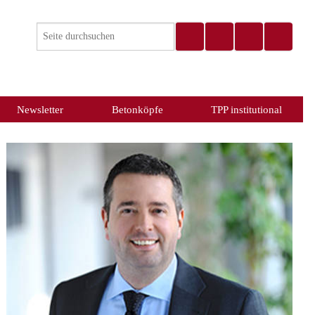
Newsletter
Betonköpfe
TPP institutional