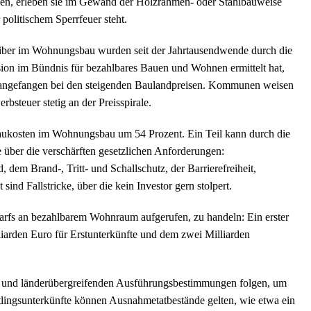
en, erleben sie im Gewand der Holzrahmen- oder Stahlbauweise
politischem Sperrfeuer steht.
eiber im Wohnungsbau wurden seit der Jahrtausendwende durch die
ion im Bündnis für bezahlbares Bauen und Wohnen ermittelt hat,
, angefangen bei den steigenden Baulandpreisen. Kommunen weisen
steuer stetig an der Preisspirale.
baukosten im Wohnungsbau um 54 Prozent. Ein Teil kann durch die
 über die verschärften gesetzlichen Anforderungen:
em Brand-, Tritt- und Schallschutz, der Barrierefreiheit,
ind Fallstricke, über die kein Investor gern stolpert.
fs an bezahlbarem Wohnraum aufgerufen, zu handeln: Ein erster
iarden Euro für Erstunterkünfte und dem zwei Milliarden
 und länderübergreifenden Ausführungsbestimmungen folgen, um
htlingsunterkünfte können Ausnahmetatbestände gelten, wie etwa ein