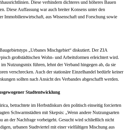
ausrichtlinien. Diese verhindern dichteres und höheres Bauen
en. Diese Auffassung war auch breiter Konsens unter den
der Immobilienwirtschaft, aus Wissenschaft und Forschung sowie
 Baugebietstyps „Urbanes Mischgebiet“ diskutiert. Der ZIA
typisch großstädtischen Wohn- und Arbeitsformen erleichtert wird.
m Nutzungsmix führen, lehnt der Verband hingegen ab, da sie
ren verschrecken. Auch der stationäre Einzelhandel bedürfe keiner
änkungen sollten nach Ansicht des Verbandes abgeschafft werden.
ausgewogener Stadtentwicklung
a, betrachtete im Herbstdiskurs den politisch einseitig forcierten
ragten Schwarmstädten mit Skepsis: „Wenn andere Nutzungsarten
u an der Nachfrage vorbeigeht. Gesucht wird schließlich nicht
gen, urbanen Stadtviertel mit einer vielfältigen Mischung aus