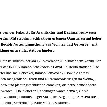
s von der Fakultät für Architektur und Bauingenieurwesen
orgen. Mit stabilen nachhaltigen urbanen Quartieren mit hoher
 flexible Nutzungsmischung aus Wohnen und Gewerbe – mit
lung unterstützt statt verhindert.
-Herbstdiskurses, der am 17. November 2015 unter dem Vorsitz von
ührer der IREBS Immobilienakademie GmbH in Berlin stattfand. Die
fer und Jan Hebecker, ImmobilienScout 24 sowie Andreas
tellten maßgebliche Trends und Nutzeranforderungen im Wohn-,
 bau- und planungsrechtliche Schranken, die derzeit eine höhere
rt werden. „Die aktuellen Regelungen waren damals, als sie
 Entwicklung zukunftsfähiger Städte im Weg“, sagte ZIA-Präsident
Baunutzungsverordnung (BauNVO), des Bundes-