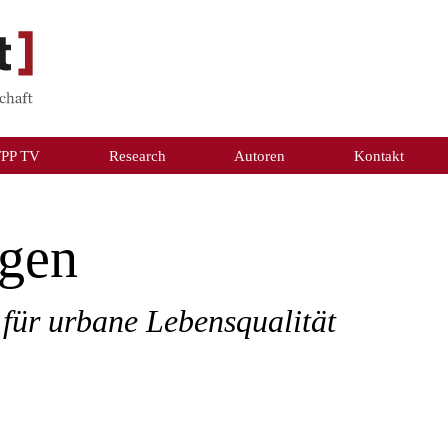
TPP TV
Research
Autoren
Kontakt
rgen
 für urbane Lebensqualität