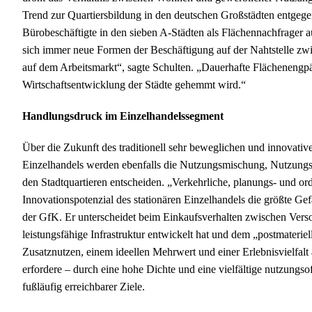
Trend zur Quartiersbildung in den deutschen Großstädten entge
Bürobeschäftigte in den sieben A-Städten als Flächennachfrager 
sich immer neue Formen der Beschäftigung auf der Nahtstelle 
auf dem Arbeitsmarkt“, sagte Schulten. „Dauerhafte Flächenengpä
Wirtschaftsentwicklung der Städte gehemmt wird.“
Handlungsdruck im Einzelhandelssegment
Über die Zukunft des traditionell sehr beweglichen und innovativ
Einzelhandels werden ebenfalls die Nutzungsmischung, Nutzungsd
den Stadtquartieren entscheiden. „Verkehrliche, planungs- und or
Innovationspotenzial des stationären Einzelhandels die größte Gef
der GfK. Er unterscheidet beim Einkaufsverhalten zwischen Versor
leistungsfähige Infrastruktur entwickelt hat und dem „postmateriel
Zusatznutzen, einem ideellen Mehrwert und einer Erlebnisvielfal
erfordere – durch eine hohe Dichte und eine vielfältige nutzung
fußläufig erreichbarer Ziele.