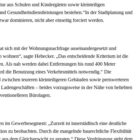
ktur aus Schulen und Kindergärten sowie kleinteiligen
und Gesundheitsdienstleistungen bestehen.“In der Stadtplanung und
war dominieren, nicht aber einseitig forciert werden.
at sich mit der Wohnungsnachfrage auseinandergesetzt und
 wohnen“, sagte Hebecker. „Das entscheidende Kriterium ist die
gen. Als nah werden dabei Entfernungen bis rund 400 Meter
 wird die Benutzung eines Verkehrsmittels notwendig.“ Die
 zwischen teureren kleinteiligeren Gebäuden sowie preiswerteren
 Ladengeschäften – beides vorzugsweise in der Nähe von beliebten
ventionelleren Bürolagen.
 im Gewerbesegment: „Zurzeit ist innerstädtisch eine deutliche
n zu beobachten. Durch die mangelnde baurechtliche Flexibilität
 aus dem Gleichgewicht zu geraten.“ Diese Verdrängung steht dem