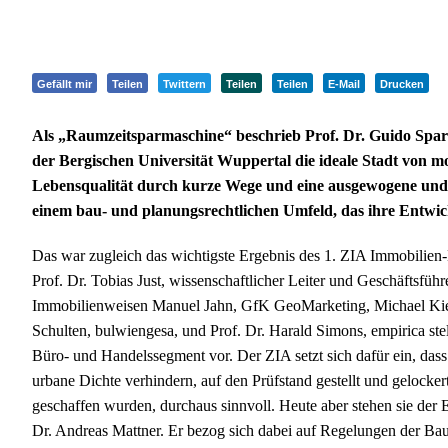
Gefällt mir
Teilen
Twittern
Teilen
Teilen
E-Mail
Drucken
Als „Raumzeitsparmaschine“ beschrieb Prof. Dr. Guido Spar
der Bergischen Universität Wuppertal die ideale Stadt von m
Lebensqualität durch kurze Wege und eine ausgewogene und
einem bau- und planungsrechtlichen Umfeld, das ihre Entwick
Das war zugleich das wichtigste Ergebnis des 1. ZIA Immobilien
Prof. Dr. Tobias Just, wissenschaftlicher Leiter und Geschäftsf
Immobilienweisen Manuel Jahn, GfK GeoMarketing, Michael Kie
Schulten, bulwiengesa, und Prof. Dr. Harald Simons, empirica s
Büro- und Handelssegment vor. Der ZIA setzt sich dafür ein, dass
urbane Dichte verhindern, auf den Prüfstand gestellt und gelocke
geschaffen wurden, durchaus sinnvoll. Heute aber stehen sie der
Dr. Andreas Mattner. Er bezog sich dabei auf Regelungen der 