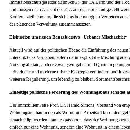
Immissionsschutzgesetzes (BImSchG), der TA Lärm und der Hochh
und müssen nach Ansicht des ZIA auf den Prüfstand gestellt werd
Konferenzteilnehmern, die sich aus hochrangigen Vertretern aus 
der planenden Verwaltung zusammensetzten.
Diskussion um neuen Baugebietstyp „Urbanes Mischgebiet“
Aktuell wird auf der politischen Ebene die Einführung des neuen
unterstützt das Vorhaben, sofern darin explizit die Mischung aus 
Nutzungsdiktate, andere Zwangsvorgaben und Quotenregelungen i
individuelle und moderne urbane Konzepte verhindern und Investo
weiteren Regulierung, um lebendig zu bleiben. Sortimentsbeschr
Einseitige politische Förderung des Wohnungsbaus schadet 
Der Immobilienweise Prof. Dr. Harald Simons, Vorstand von empiric
Wohnungsneubau in den als Wohn- und Arbeitsort besonders gef
benachteiligt werden, kann es passieren, dass der Wohnungsneuba
einfach nur eine Wohnung, sondern eine Wohnung in einem lebendi