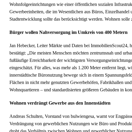
Wohnfolgeeinrichtungen wie einer öffentlichen sozialen Infrastru
Gewerbeeinheiten, die im Wesentlichen aus Büros, Einzelhandel 
Stadtentwicklung sollte das berücksichtigt werden. Wohnen solle z
Bürger wollen Nahversorgung im Umkreis von 400 Metern
Jan Hebecker, Leiter Märkte und Daten bei ImmobilienScout24, h
bestätigt: „Die meisten Menschen möchten zentrumsnah und urban
fußläufige Erreichbarkeit der wichtigsten Versorgungseinrichtun
eingeschätzt. Für alles, was mehr als 1.200 Meter entfernt liegt,
innerstädtische Büronutzung bewege sich in einem Spannungsfeld
Flächen in nicht mehr genutzten Gewerbehöfen, Fabrikhallen und
Wohnquartieren – und standardisierten größeren Gebäuden in kon
Wohnen verdrängt Gewerbe aus den Innenstädten
Andreas Schulten, Vorstand von bulwiengesa, warnt vor Engpässen
Verdrängung von gewerblichen Nutzungen wie Büro und Produktio
droht das Verhältnis zwischen Wohnen und gewerblicher Nutzung