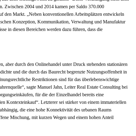
gen. Zwischen 2004 und 2014 kamen per Saldo 370.000
auf den Markt. „Neben konventionellen Arbeitsplätzen entwickeln
zwischen Konzeption, Kommunikation, Verwaltung und Manufaktur
sse in diesen Bereichen werden dazu führen, dass die
en, aber durch den Onlinehandel unter Druck stehenden stationären
ichte und die durch das Baurecht begrenzte Nutzungsoffenheit in
dnungsrechtliche Restriktionen sind für das überlebenswichtige
ahrenquelle“, sagte Manuel Jahn, Leiter Real Estate Consulting bei
gungseinkäufen, für die der Einzelhandel bereits eine
len Kontexteinkauf“. Letzterer sei stärker von einem immateriellen
t abhängig, die eine hohe Konnektivität des urbanen Raums
soffene Mischung, mit kurzen Wegen und einem hohen Anteil