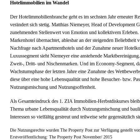
Hotelimmobilien im Wandel
Der Hotelimmobilienbranche geht es im sechsten Jahr erneuter Re
verändert sich stetig. Matthias Niemeyer, Head of Development
zunehmenden Stellenwert von Emotion und kollektivem Erleben.
Markenhotel übernachtet, ablesbar an der steigenden Beliebtheit
Nachfrage nach Apartmenthotels und der Zunahme neuer Hotelko
Luxussegment sieht Niemeyer eine anstehende Marktbereinigung.
Zweit-, Dritt- und Nischenmarken. Und im Economy-Segment, da
Wachstumsphase der letzten Jahre eine Zunahme des Wettbewerbs. H
diese über eine hohe Lebensqualität und hohe Besucher- bzw. Pas
Nutzungsmischung und Nutzungsoffenheit.
Als Gesamteindruck des 1. ZIA Immobilien-Herbstdiskurses bleib
Thema urbane Lebensqualität durch Nutzungsmischung und baulich
Interessen so vielfältig gestreut und teilweise sehr gegensätzlich sin
Die Nutzungsrechte wurden The Property Post zur Verfügung gestellt vo
Erstveröffentlichung: The Property Post November/ 2015