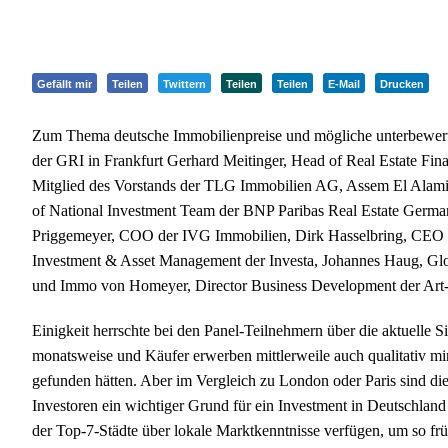
Gefällt mir
Teilen
Twittern
Teilen
Teilen
E-Mail
Drucken
Zum Thema deutsche Immobilienpreise und mögliche unterbewerte
der GRI in Frankfurt Gerhard Meitinger, Head of Real Estate Fi
Mitglied des Vorstands der TLG Immobilien AG, Assem El Alami,
of National Investment Team der BNP Paribas Real Estate Germa
Priggemeyer, COO der IVG Immobilien, Dirk Hasselbring, CEO 
Investment & Asset Management der Investa, Johannes Haug, Glo
und Immo von Homeyer, Director Business Development der Art-I
Einigkeit herrschte bei den Panel-Teilnehmern über die aktuelle 
monatsweise und Käufer erwerben mittlerweile auch qualitativ min
gefunden hätten. Aber im Vergleich zu London oder Paris sind die
Investoren ein wichtiger Grund für ein Investment in Deutschland 
der Top-7-Städte über lokale Marktkenntnisse verfügen, um so früh