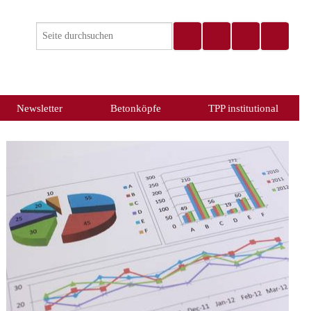
Newsletter
Betonköpfe
TPP institutional