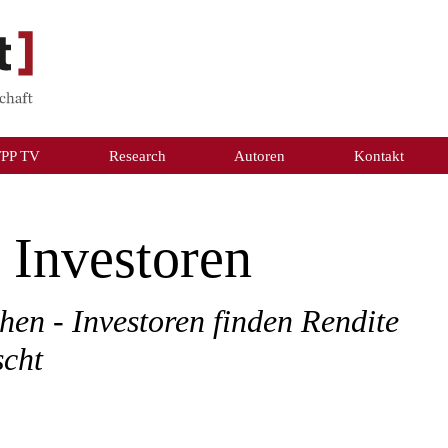
TPP TV
Research
Autoren
Kontakt
t Investoren
hen - Investoren finden Rendite
scht