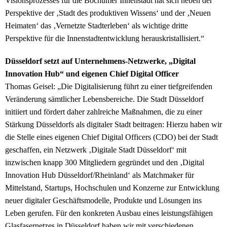
Visionsprozesses für die Bochumer Innenstadt hat sich neben der
Perspektive der ‚Stadt des produktiven Wissens‘ und der ‚Neuen
Heimaten‘ das ‚Vernetzte Stadterleben‘ als wichtige dritte
Perspektive für die Innenstadtentwicklung herauskristallisiert.“
Düsseldorf setzt auf Unternehmens-Netzwerke, „Digital
Innovation Hub“ und eigenen Chief Digital Officer
Thomas Geisel:
„Die Digitalisierung führt zu einer tiefgreifenden
Veränderung sämtlicher Lebensbereiche. Die Stadt Düsseldorf
initiiert und fördert daher zahlreiche Maßnahmen, die zu einer
Stärkung Düsseldorfs als digitaler Stadt beitragen: Hierzu haben wir
die Stelle eines eigenen Chief Digital Officers (CDO) bei der Stadt
geschaffen, ein Netzwerk ‚Digitale Stadt Düsseldorf‘ mit
inzwischen knapp 300 Mitgliedern gegründet und den ‚Digital
Innovation Hub Düsseldorf/Rheinland‘ als Matchmaker für
Mittelstand, Startups, Hochschulen und Konzerne zur Entwicklung
neuer digitaler Geschäftsmodelle, Produkte und Lösungen ins
Leben gerufen. Für den konkreten Ausbau eines leistungsfähigen
Glasfasernetzes in Düsseldorf haben wir mit verschiedenen