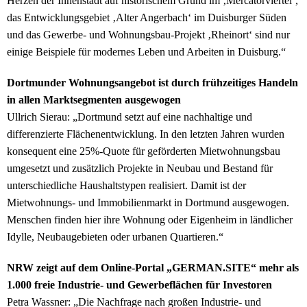
Herzen der Innenstadt auf historischem Grund im ‚Mercatorviertel‘,
das Entwicklungsgebiet ‚Alter Angerbach‘ im Duisburger Süden
und das Gewerbe- und Wohnungsbau-Projekt ‚Rheinort‘ sind nur
einige Beispiele für modernes Leben und Arbeiten in Duisburg.“
Dortmunder Wohnungsangebot ist durch frühzeitiges Handeln
in allen Marktsegmenten ausgewogen
Ullrich Sierau:
„Dortmund setzt auf eine nachhaltige und
differenzierte Flächenentwicklung. In den letzten Jahren wurden
konsequent eine 25%-Quote für geförderten Mietwohnungsbau
umgesetzt und zusätzlich Projekte in Neubau und Bestand für
unterschiedliche Haushaltstypen realisiert. Damit ist der
Mietwohnungs- und Immobilienmarkt in Dortmund ausgewogen.
Menschen finden hier ihre Wohnung oder Eigenheim in ländlicher
Idylle, Neubaugebieten oder urbanen Quartieren.“
NRW zeigt auf dem Online-Portal „GERMAN.SITE“ mehr als
1.000 freie Industrie- und Gewerbeflächen für Investoren
Petra Wassner: „Die Nachfrage nach großen Industrie- und