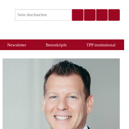
Newsletter
Betonköpfe
TPP institutional