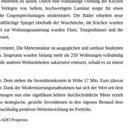
ntstehen zu lassen. Durch eine vollständige Öffnung der Küchen
erlegen von hellem, hochwertigem Laminat sorgte für einen
die Gegensprechanlagen modernisiert. Die Bäder erhielten neue
flächige Spiegel oberhalb der Waschtische, die Küchen wurden
lel zur Wohnungssanierung wurden Flure, Treppenhäuser und die
euert.
rmietet. Die Mieterstruktur ist ausgeglichen und umfasst Studenten
n. Insgesamt wurden bislang mehr als 250 Wohnungen vollständig
lle anderen Wohneinheiten sukzessive erneuert, sobald es zu einem
o. Dem stehen die Investitionskosten in Höhe 17 Mio. Euro (davon
. Dank der Modernisierungsmaßnahmen hat sich der Wert seit dem
gen nun eine signifikant höhere durchschnittliche Miete erzielt
 strategische, gezielte Investitionen in den eigenen Bestand dem
chhaltig positiven Wertentwicklung im Portfolio.
n ADO Properties