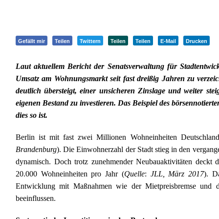
Gefällt mir
Teilen
Twittern
Teilen
Teilen
E-Mail
Drucken
Laut aktuellem Bericht der Senatsverwaltung für Stadtentwi
Umsatz am Wohnungsmarkt seit fast dreißig Jahren zu verzei
deutlich übersteigt, einer unsicheren Zinslage und weiter ste
eigenen Bestand zu investieren. Das Beispiel des börsennotie
dies so ist.
Berlin ist mit fast zwei Millionen Wohneinheiten Deutschla
Brandenburg
). Die Einwohnerzahl der Stadt stieg in den vergange
dynamisch. Doch trotz zunehmender Neubauaktivitäten deckt 
20.000 Wohneinheiten pro Jahr (
Quelle
:
JLL, März 2017
). D
Entwicklung mit Maßnahmen wie der Mietpreisbremse und du
beeinflussen.