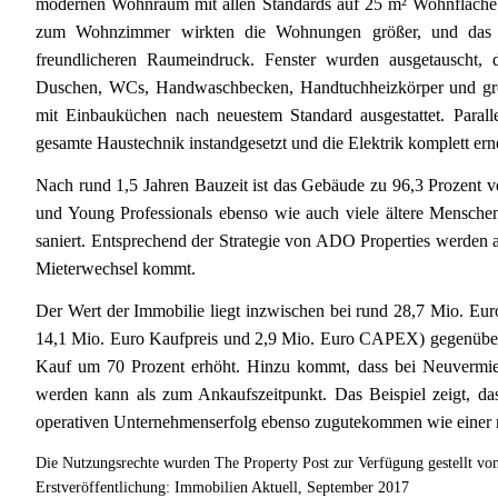
modernen Wohnraum mit allen Standards auf 25 m² Wohnfläche e
zum Wohnzimmer wirkten die Wohnungen größer, und das V
freundlicheren Raumeindruck. Fenster wurden ausgetauscht, 
Duschen, WCs, Handwaschbecken, Handtuchheizkörper und groß
mit Einbauküchen nach neuestem Standard ausgestattet. Paral
gesamte Haustechnik instandgesetzt und die Elektrik komplett ern
Nach rund 1,5 Jahren Bauzeit ist das Gebäude zu 96,3 Prozent ve
und Young Professionals ebenso wie auch viele ältere Mensche
saniert. Entsprechend der Strategie von ADO Properties werden a
Mieterwechsel kommt.
Der Wert der Immobilie liegt inzwischen bei rund 28,7 Mio. Eur
14,1 Mio. Euro Kaufpreis und 2,9 Mio. Euro CAPEX) gegenüber
Kauf um 70 Prozent erhöht. Hinzu kommt, dass bei Neuvermietun
werden kann als zum Ankaufszeitpunkt. Das Beispiel zeigt, dass
operativen Unternehmenserfolg ebenso zugutekommen wie einer na
Die Nutzungsrechte wurden The Property Post zur Verfügung gestellt vo
Erstveröffentlichung: Immobilien Aktuell, September 2017