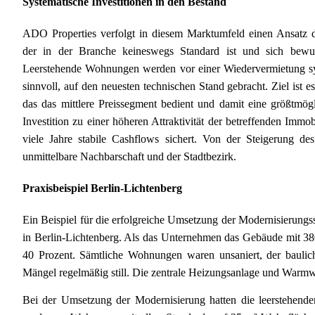
Systematische Investitionen in den Bestand
ADO Properties verfolgt in diesem Marktumfeld einen Ansatz 
der in der Branche keineswegs Standard ist und sich bewu
Leerstehende Wohnungen werden vor einer Wiedervermietung sy
sinnvoll, auf den neuesten technischen Stand gebracht. Ziel ist 
das das mittlere Preissegment bedient und damit eine größtmögli
Investition zu einer höheren Attraktivität der betreffenden Imm
viele Jahre stabile Cashflows sichert. Von der Steigerung des 
unmittelbare Nachbarschaft und der Stadtbezirk.
Praxisbeispiel Berlin-Lichtenberg
Ein Beispiel für die erfolgreiche Umsetzung der Modernisierungs
in Berlin-Lichtenberg. Als das Unternehmen das Gebäude mit 38
40 Prozent. Sämtliche Wohnungen waren unsaniert, der baulic
Mängel regelmäßig still. Die zentrale Heizungsanlage und Warmw
Bei der Umsetzung der Modernisierung hatten die leerstehenden