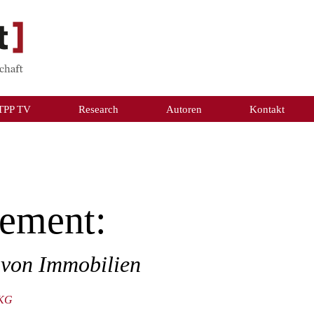
TPP TV
Research
Autoren
Kontakt
ement:
 von Immobilien
.KG