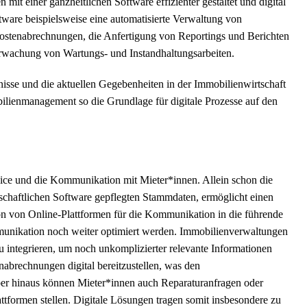
 mit einer ganzheitlichen Software effizienter gestaltet und digital
ware beispielsweise eine automatisierte Verwaltung von
skostenabrechnungen, die Anfertigung von Reportings und Berichten
rwachung von Wartungs- und Instandhaltungsarbeiten.
nisse und die aktuellen Gegebenheiten in der Immobilienwirtschaft
bilienmanagement so die Grundlage für digitale Prozesse auf den
rvice und die Kommunikation mit Mieter*innen. Allein schon die
schaftlichen Software gepflegten Stammdaten, ermöglicht einen
ion von Online-Plattformen für die Kommunikation in die führende
unikation noch weiter optimiert werden. Immobilienverwaltungen
u integrieren, um noch unkomplizierter relevante Informationen
abrechnungen digital bereitzustellen, was den
ber hinaus können Mieter*innen auch Reparaturanfragen oder
attformen stellen. Digitale Lösungen tragen somit insbesondere zu