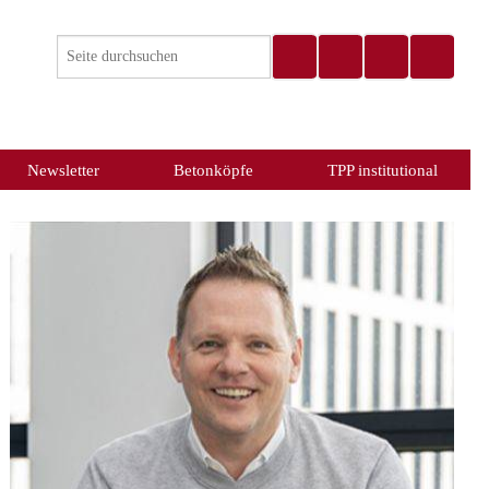
Newsletter
Betonköpfe
TPP institutional