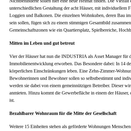
Nichtbehinderte sollen hier eine neue Heimat finden. Die Vielfalt 
unterschiedlichen Gestaltung der acht Häuser, mit individuelle
Loggien und Balkonen. Die einzelnen Wohnkuben, deren Bau im Apr
sein sollen, fügen sich zu einem stimmigen Gesamtbild zusamme
Gemeinschaftszonen wie ein Quartiersplatz, Spielbereiche, Hoch
Mitten im Leben und gut betreut
Vier der Häuser hat nun die INDUSTRIA als Asset Manag
Immobilienentwicklung erworben. Das Besondere dabei: In 14 de
körperlichen Einschränkungen leben. Eine Zehn-Zimmer-Wohnung
Bewohnerinnen und Bewohner sollen so selbstbestimmt und indivi
werden sie dabei von einem gemeinnützigen Betreiber. Dieser wir
anmieten. Hinzu kommt die Gewerbefläche in einem der Häuser, d
ist.
Bezahlbarer Wohnraum für die Mitte der Gesellschaft
Weitere 15 Einheiten stehen als geförderte Wohnungen Mensche