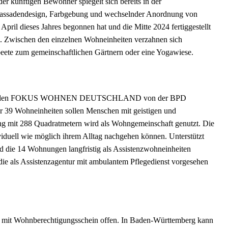
der künftigen Bewohner spiegelt sich bereits in der
m Fassadendesign, Farbgebung und wechselnder Anordnung von
il dieses Jahres begonnen hat und die Mitte 2024 fertiggestellt
n. Zwischen den einzelnen Wohneinheiten verzahnen sich
beete zum gemeinschaftlichen Gärtnern oder eine Yogawiese.
er für den FOKUS WOHNEN DEUTSCHLAND von der BPD
r 39 Wohneinheiten sollen Menschen mit geistigen und
 mit 288 Quadratmetern wird als Wohngemeinschaft genutzt. Die
duell wie möglich ihrem Alltag nachgehen können. Unterstützt
d die 14 Wohnungen langfristig als Assistenzwohneinheiten
ie als Assistenzagentur mit ambulantem Pflegedienst vorgesehen
n mit Wohnberechtigungsschein offen. In Baden-Württemberg kann