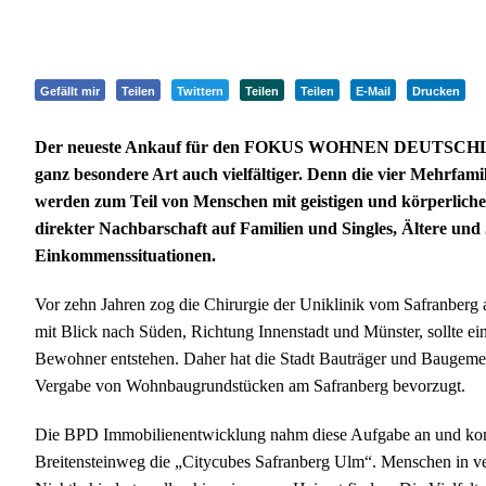
Gefällt mir
Teilen
Twittern
Teilen
Teilen
E-Mail
Drucken
Der neueste Ankauf für den FOKUS WOHNEN DEUTSCHLAND 
ganz besondere Art auch vielfältiger. Denn die vier Mehrfam
werden zum Teil von Menschen mit geistigen und körperliche
direkter Nachbarschaft auf Familien und Singles, Ältere und
Einkommenssituationen.
Vor zehn Jahren zog die Chirurgie der Uniklinik vom Safranberg
mit Blick nach Süden, Richtung Innenstadt und Münster, sollte ei
Bewohner entstehen. Daher hat die Stadt Bauträger und Baugemei
Vergabe von Wohnbaugrundstücken am Safranberg bevorzugt.
Die BPD Immobilienentwicklung nahm diese Aufgabe an und kon
Breitensteinweg die „Citycubes Safranberg Ulm“. Menschen in 