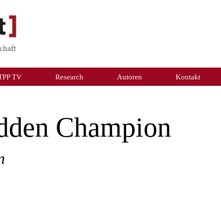
TPP TV
Research
Autoren
Kontakt
idden Champion
n