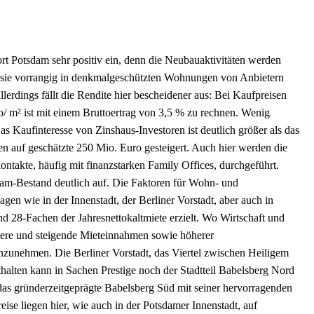
 Potsdam sehr positiv ein, denn die Neubauaktivitäten werden
ten sie vorrangig in denkmalgeschützten Wohnungen von Anbietern
llerdings fällt die Rendite hier bescheidener aus: Bei Kaufpreisen
/ m² ist mit einem Bruttoertrag von 3,5 % zu rechnen. Wenig
s Kaufinteresse von Zinshaus-Investoren ist deutlich größer als das
len auf geschätzte 250 Mio. Euro gesteigert. Auch hier werden die
ontakte, häufig mit finanzstarken Family Offices, durchgeführt.
dam-Bestand deutlich auf. Die Faktoren für Wohn- und
agen wie in der Innenstadt, der Berliner Vorstadt, aber auch in
 28-Fachen der Jahresnettokaltmiete erzielt. Wo Wirtschaft und
ere und steigende Mieteinnahmen sowie höherer
zunehmen. Die Berliner Vorstadt, das Viertel zwischen Heiligem
thalten kann in Sachen Prestige noch der Stadtteil Babelsberg Nord
das gründerzeitgeprägte Babelsberg Süd mit seiner hervorragenden
e liegen hier, wie auch in der Potsdamer Innenstadt, auf