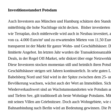
Investitionsstandort Potsdam
Auch Investoren aus München und Hamburg schätzen den Standort
mittelfristig die hohe Nachfrage nicht decken. Bisher investier
wie Terraplan, doch mittlerweile wird auch in Neubau investiert, a
von ca. 4.000 Euro/m² und zu erwartenden Mieten von 11,50 Euro
transparent ist der Markt für ganze Wohn- und Geschäftshäuser. Da
limitierte Angebot. Im letzten Jahr wurden die Transaktionsanzah
Deals, in der Regel Off-Market, sehr diskret über enge Netzwerkk
Diese Investoren stocken momentan still und heimlich ihren Pots
Geschäftshäuser steigen seit Jahren kontinuierlich. In sehr guten L
Babelsberg Nord und Süd wird in der Spitze zwischen dem 25- und
Bevölkerung wachsen, wächst auch der Wert an Immobilien. Sich
Wiederverkaufswert sind an Wachstumsstandorten wie Potsdam an
und Tiefem See, gilt traditionell als beste Wohnlage Potsdams. Mi
mit seinen Villen am Griebnitzsee. Doch auch Wohngebiete, wie 
Bahnanbindung nach Berlin wird an Bedeutung gewinnen. Die Preis