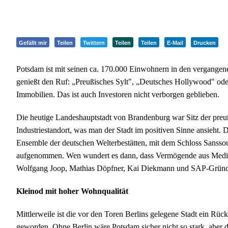
Gefällt mir
Teilen
Twittern
Teilen
Teilen
E-Mail
Drucken
Potsdam ist mit seinen ca. 170.000 Einwohnern in den vergangen
genießt den Ruf: „Preußisches Sylt", „Deutsches Hollywood" oder „
Immobilien. Das ist auch Investoren nicht verborgen geblieben.
Die heutige Landeshauptstadt von Brandenburg war Sitz der preuß
Industriestandort, was man der Stadt im positiven Sinne ansieh
Ensemble der deutschen Welterbestätten, mit dem Schloss Sanssouc
aufgenommen. Wen wundert es dann, dass Vermögende aus Medi
Wolfgang Joop, Mathias Döpfner, Kai Diekmann und SAP-Gründer
Kleinod mit hoher Wohnqualität
Mittlerweile ist die vor den Toren Berlins gelegene Stadt ein Rüc
geworden. Ohne Berlin wäre Potsdam sicher nicht so stark, aber die 