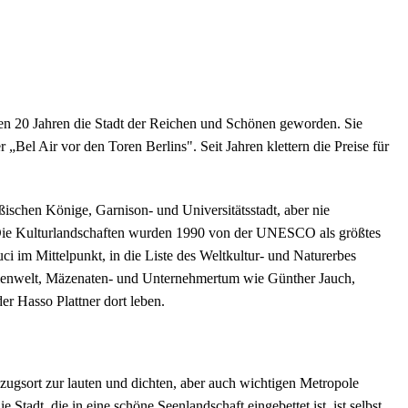
en 20 Jahren die Stadt der Reichen und Schönen geworden. Sie
Bel Air vor den Toren Berlins". Seit Jahren klettern die Preise für
ischen Könige, Garnison- und Universitätsstadt, aber nie
t. Die Kulturlandschaften wurden 1990 von der UNESCO als größtes
i im Mittelpunkt, in die Liste des Weltkultur- und Naturerbes
enwelt, Mäzenaten- und Unternehmertum wie Günther Jauch,
 Hasso Plattner dort leben.
kzugsort zur lauten und dichten, aber auch wichtigen Metropole
Stadt, die in eine schöne Seenlandschaft eingebettet ist, ist selbst