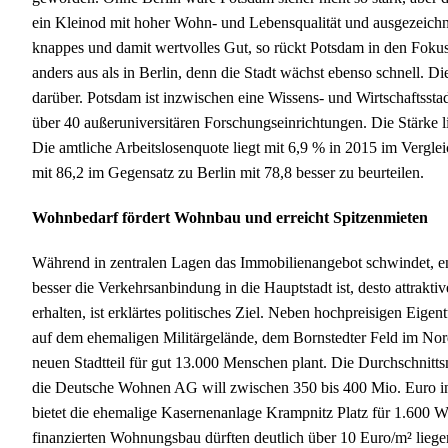
ein Kleinod mit hoher Wohn- und Lebensqualität und ausgezeichne
knappes und damit wertvolles Gut, so rückt Potsdam in den Fokus
anders aus als in Berlin, denn die Stadt wächst ebenso schnell. D
darüber. Potsdam ist inzwischen eine Wissens- und Wirtschaftssta
über 40 außeruniversitären Forschungseinrichtungen. Die Stärke l
Die amtliche Arbeitslosenquote liegt mit 6,9 % in 2015 im Verglei
mit 86,2 im Gegensatz zu Berlin mit 78,8 besser zu beurteilen.
Wohnbedarf fördert Wohnbau und erreicht Spitzenmieten
Während in zentralen Lagen das Immobilienangebot schwindet, en
besser die Verkehrsanbindung in die Hauptstadt ist, desto attrak
erhalten, ist erklärtes politisches Ziel. Neben hochpreisigen E
auf dem ehemaligen Militärgelände, dem Bornstedter Feld im N
neuen Stadtteil für gut 13.000 Menschen plant. Die Durchschnitt
die Deutsche Wohnen AG will zwischen 350 bis 400 Mio. Euro i
bietet die ehemalige Kasernenanlage Krampnitz Platz für 1.600 Wo
finanzierten Wohnungsbau dürften deutlich über 10 Euro/m² liegen