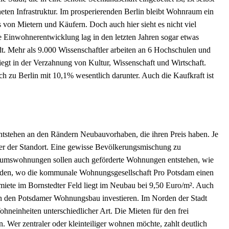
ten Infrastruktur. Im prosperierenden Berlin bleibt Wohnraum ein
 von Mietern und Käufern. Doch auch hier sieht es nicht viel
ie Einwohnerentwicklung lag in den letzten Jahren sogar etwas
dt. Mehr als 9.000 Wissenschaftler arbeiten an 6 Hochschulen und
iegt in der Verzahnung von Kultur, Wissenschaft und Wirtschaft.
ch zu Berlin mit 10,1% wesentlich darunter. Auch die Kaufkraft ist
tstehen an den Rändern Neubauvorhaben, die ihren Preis haben. Je
tiver der Standort. Eine gewisse Bevölkerungsmischung zu
igentumswohnungen sollen auch geförderte Wohnungen entstehen, wie
orden, wo die kommunale Wohnungsgesellschaft Pro Potsdam einen
smiete im Bornstedter Feld liegt im Neubau bei 9,50 Euro/m². Auch
n den Potsdamer Wohnungsbau investieren. Im Norden der Stadt
hneinheiten unterschiedlicher Art. Die Mieten für den frei
. Wer zentraler oder kleinteiliger wohnen möchte, zahlt deutlich