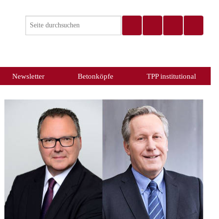
Newsletter
Betonköpfe
TPP institutional