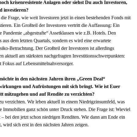
och krisenresistente Anlagen oder siehst Du auch Investoren,
d investieren?
r die Frage, wie weit Investoren jetzt in einen bestehenden Fonds mit
ieren. Ein Großteil der Investoren vertritt die Auffassung: Ein
ie Pandemie „abgestrafte“ Assetklassen wie z.B. Hotels. Den
 aus dem letzten Quartals, sondern es wird eine erwartete
siko-Betrachtung. Der Großteil der Investoren ist allerdings
den aktuell am stärksten nachgefragten Investitionsschwerpunkten:
 Fokus auf Lebensmittelnahversorger.
öchte in den nächsten Jahren ihren „Green Deal“
wirkungen und Aufrüstungen mit sich bringt. Wie ist Euer
ritt mitzugehen und auf Rendite zu verzichten?
u verzichten. Wir leben aktuell in einem Niedrigzinsumfeld, was
ie Immobilien ganz schön unter Druck stehen. Die Frage ist: Wieviel
– bei den jetzt schon niedrigen Renditen. Wie dann am Ende ein
 wird sich erst in den nächsten Jahren zeigen.