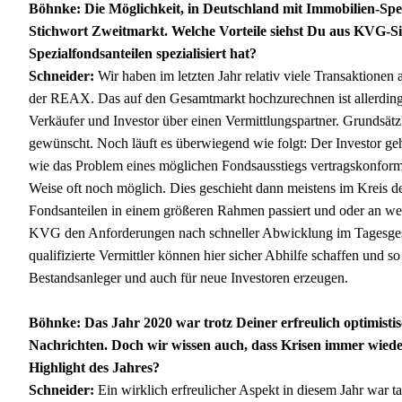
Böhnke: Die Möglichkeit, in Deutschland mit Immobilien-Spe
Stichwort Zweitmarkt. Welche Vorteile siehst Du aus KVG-Sic
Spezialfondsanteilen spezialisiert hat?
Schneider:
Wir haben im letzten Jahr relativ viele Transaktione
der REAX. Das auf den Gesamtmarkt hochzurechnen ist allerdings 
Verkäufer und Investor über einen Vermittlungspartner. Grundsätz
gewünscht. Noch läuft es überwiegend wie folgt: Der Investor geht
wie das Problem eines möglichen Fondsausstiegs vertragskonform 
Weise oft noch möglich. Dies geschieht dann meistens im Kreis 
Fondsanteilen in einem größeren Rahmen passiert und oder an weit
KVG den Anforderungen nach schneller Abwicklung im Tagesgesc
qualifizierte Vermittler können hier sicher Abhilfe schaffen und 
Bestandsanleger und auch für neue Investoren erzeugen.
Böhnke: Das Jahr 2020 war trotz Deiner erfreulich optimisti
Nachrichten. Doch wir wissen auch, dass Krisen immer wiede
Highlight des Jahres?
Schneider:
Ein wirklich erfreulicher Aspekt in diesem Jahr war 