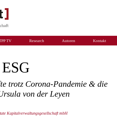
TPP TV
Research
Autoren
Kontakt
d ESG
te trotz Corona-Pandemie & die
Ursula von der Leyen
state Kapitalverwaltungsgesellschaft mbH