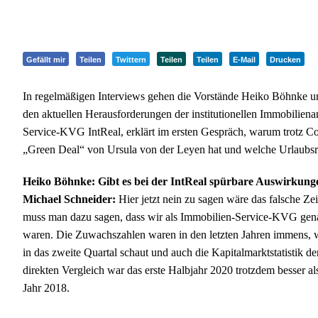
Gefällt mir
Teilen
Twittern
Teilen
Teilen
E-Mail
Drucken
In regelmäßigen Interviews gehen die Vorstände Heiko Böhnke 
den aktuellen Herausforderungen der institutionellen Immobilien
Service-KVG IntReal, erklärt im ersten Gespräch, warum trotz C
„Green Deal“ von Ursula von der Leyen hat und welche Urlaubsr
Heiko Böhnke: Gibt es bei der IntReal spürbare Auswirkun
Michael Schneider:
Hier jetzt nein zu sagen wäre das falsche Ze
muss man dazu sagen, dass wir als Immobilien-Service-KVG gen
waren. Die Zuwachszahlen waren in den letzten Jahren immens, w
in das zweite Quartal schaut und auch die Kapitalmarktstatistik 
direkten Vergleich war das erste Halbjahr 2020 trotzdem besser als
Jahr 2018.