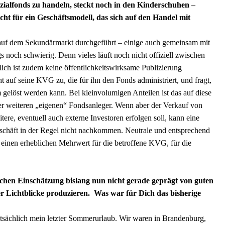
zialfonds zu handeln, steckt noch in den Kinderschuhen –
ht für ein Geschäftsmodell, das sich auf den Handel mit
n auf dem Sekundärmarkt durchgeführt – einige auch gemeinsam mit
noch schwierig. Denn vieles läuft noch nicht offiziell zwischen
lich ist zudem keine öffentlichkeitswirksame Publizierung
 auf seine KVG zu, die für ihn den Fonds administriert, und fragt,
gelöst werden kann. Bei kleinvolumigen Anteilen ist das auf diese
der weiteren „eigenen“ Fondsanleger. Wenn aber der Verkauf von
ere, eventuell auch externe Investoren erfolgen soll, kann eine
häft in der Regel nicht nachkommen. Neutrale und entsprechend
so einen erheblichen Mehrwert für die betroffene KVG, für die
schen Einschätzung bislang nun nicht gerade geprägt von guten
r Lichtblicke produzieren. Was war für Dich das bisherige
tatsächlich mein letzter Sommerurlaub. Wir waren in Brandenburg,