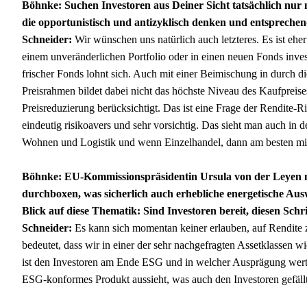
Böhnke: Suchen Investoren aus Deiner Sicht tatsächlich nur n
die opportunistisch und antizyklisch denken und entsprechen
Schneider:
Wir wünschen uns natürlich auch letzteres. Es ist ehe
einem unveränderlichen Portfolio oder in einen neuen Fonds invest
frischer Fonds lohnt sich. Auch mit einer Beimischung in durch d
Preisrahmen bildet dabei nicht das höchste Niveau des Kaufpreises
Preisreduzierung berücksichtigt. Das ist eine Frage der Rendite-Ri
eindeutig risikoavers und sehr vorsichtig. Das sieht man auch in 
Wohnen und Logistik und wenn Einzelhandel, dann am besten mit
Böhnke: EU-Kommissionspräsidentin Ursula von der Leyen m
durchboxen, was sicherlich auch erhebliche energetische Aus
Blick auf diese Thematik: Sind Investoren bereit, diesen Sch
Schneider:
Es kann sich momentan keiner erlauben, auf Rendite z
bedeutet, dass wir in einer der sehr nachgefragten Assetklassen w
ist den Investoren am Ende ESG und in welcher Ausprägung wert 
ESG-konformes Produkt aussieht, was auch den Investoren gefällt,