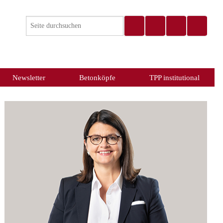
Newsletter
Betonköpfe
TPP institutional