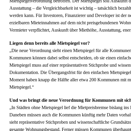
Mietspiegelverordnung betroffen. Der Mietspiegel soll Auskunft 
Ausstattung – die Vergleichbarkeit ist wichtig – tatsächlich bezah
werden kann. Für Investoren, Finanzierer und Developer ist der n
erzielbaren Mieteinnahmen auf dem nicht preisgebundenen Wohnun
Vermieter verpflichtet, Auskunft über Miethöhe, Ausstattung, ene
Liegen denn bereits alle Mietspiegel vor?
„Die neue Verordnung sieht einen Mietspiegel für alle Kommunen
Kommunen können dabei selbst entscheiden, ob sie einen einfachen 
Mietspiegel muss auf einer repräsentativen Stichprobe und wissen
Dokumentation. Die Übergangsfrist für den einfachen Mietspiegel 
Moment haben knapp die Hälfte aller etwa 200 Kommunen mit meh
Mietspiegel.“
Und was bringt die neue Verordnung für Kommunen mit sic
„In Städten ohne Mietspiegel lief die Mietpreisbremse bislang ins
Daneben müssen auch die Kommunen künftig mehr Daten vorhalten,
sieht repräsentative Stichproben und wissenschaftliche Grundsätz
gesamte Wohnungsbestand. Ferner müssen Kommunen überhaupt ers