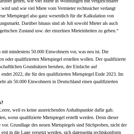
darüber geben, wie viel Miete in Wohnungen mit vergleichbarer
lt wird und wie viel Miete vom Vermieter rechtssicher verlangt
eue Mietspiegel also ganz wesentlich für die Kalkulation von
gsmarkt. Darüber hinaus sind ab Juli sowohl Mieter als auch
rgetischen Zustand usw. der einzelnen Mieteinheiten zu geben.“
 mit mindestens 50.000 Einwohnern vor, was neu ist. Die
oder qualifizierten Mietspiegel erstellen wollen. Der qualifizierte
schaftlichen Grundsätzen beruhen, der Einfache auf
endet 2022, die für den qualifizierten Mietspiegel Ende 2023. Im
r als 50.000 Einwohnern in Deutschland einen qualifizierten
h?
 Leere, weil es keine ausreichenden Anhaltspunkte dafür gab.
 wenn qualifizierte Mietspiegel erstellt werden. Denn dieser
e vor. Grundlage des neuen Mietspiegels sind Stichproben, nicht der
t in die Lage versetzt werden, sich datenseitig rechtskonform