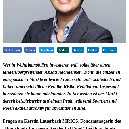
Gefällt mir
Teilen
Twittern
Teilen
Teilen
E-Mail
Drucken
Wer in Wohnimmobilien investieren will, sollte über einen
länderübergreifenden Ansatz nachdenken. Denn die einzelnen
europäischen Märkte entwickeln sich sehr unterschiedlich und
haben unterschiedliche Rendite-Risiko-Relationen. Insgesamt
korrelieren sie kaum miteinander. In Schweden ist der Markt
derzeit beispielsweise auf einem Peak, während Spanien und
Polen aktuell attraktiv für Investitionen sind.
Fragen an Kerstin Lauerbach MRICS, Fondsmanagerin des
„Bouwfonds European Residential Fund“ bei Bouwfonds