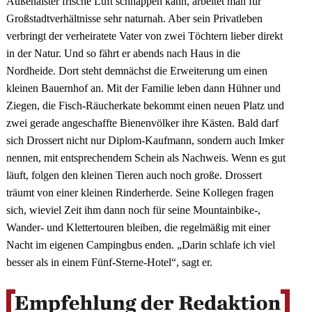
Außenalster frische Luft schnappen kann, arbeitet man für
Großstadtverhältnisse sehr naturnah. Aber sein Privatleben
verbringt der verheiratete Vater von zwei Töchtern lieber direkt
in der Natur. Und so fährt er abends nach Haus in die
Nordheide. Dort steht demnächst die Erweiterung um einen
kleinen Bauernhof an. Mit der Familie leben dann Hühner und
Ziegen, die Fisch-Räucherkate bekommt einen neuen Platz und
zwei gerade angeschaffte Bienenvölker ihre Kästen. Bald darf
sich Drossert nicht nur Diplom-Kaufmann, sondern auch Imker
nennen, mit entsprechendem Schein als Nachweis. Wenn es gut
läuft, folgen den kleinen Tieren auch noch große. Drossert
träumt von einer kleinen Rinderherde. Seine Kollegen fragen
sich, wieviel Zeit ihm dann noch für seine Mountainbike-,
Wander- und Klettertouren bleiben, die regelmäßig mit einer
Nacht im eigenen Campingbus enden. „Darin schlafe ich viel
besser als in einem Fünf-Sterne-Hotel“, sagt er.