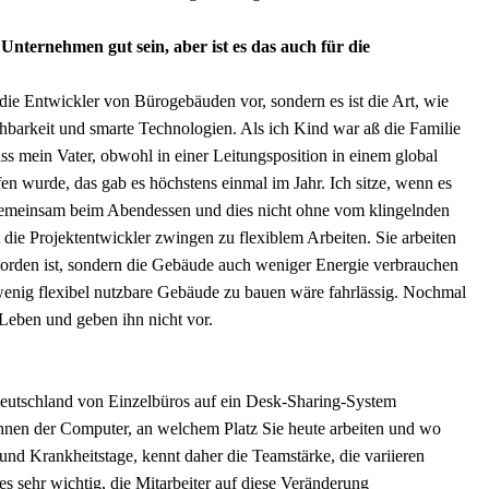
Unternehmen gut sein, aber ist es das auch für die
 die Entwickler von Bürogebäuden vor, sondern es ist die Art, wie
hbarkeit und smarte Technologien. Als ich Kind war aß die Familie
 mein Vater, obwohl in einer Leitungsposition in einem global
n wurde, das gab es höchstens einmal im Jahr. Ich sitze, wenn es
gemeinsam beim Abendessen und dies nicht ohne vom klingelnden
 die Projektentwickler zwingen zu flexiblem Arbeiten. Sie arbeiten
eworden ist, sondern die Gebäude auch weniger Energie verbrauchen
 wenig flexibel nutzbare Gebäude zu bauen wäre fahrlässig. Nochmal
Leben und geben ihn nicht vor.
Deutschland von Einzelbüros auf ein Desk-Sharing-System
hnen der Computer, an welchem Platz Sie heute arbeiten und wo
und Krankheitstage, kennt daher die Teamstärke, die variieren
 es sehr wichtig, die Mitarbeiter auf diese Veränderung