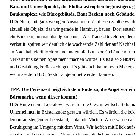
Bau- und Umweltpolitik, die Flutkatastrophen begünstigen, g
Baukomplexe wie Bürogebäude. Baut Becken noch Gebäude, 
OD:
Nein, mit ganz wenigen Ausnahmen. Zu diesen zählt etwa die
aktuell ein Objekt, das wir gerade in Hamburg bauen. Dort entst
ein Baustein, um nachhaltig zu bauen. Als Trader-Developer, der
verkauft, spüren wir deutlich die wachsende Zahl der auf Nachha
an Nachhaltigkeit fordern und anderenfalls unsere Gebäude nur m
Verkauf uns keinen Spaß mehr machen würde. Es ist also Selbstz
und Gestaltung berücksichtigen. Es gibt auch kaum noch Mieter, d
wenn sie dem B2C-Sektor zugeordnet werden können.
TPP: Die Ferienzeit neigt sich dem Ende zu, die Angst vor 
Büromarkt, wenn dieser kommt?
OD:
Ein weiterer Lockdown wäre für die Gesamtwirtschaft dram
Unternehmen in Existenznöte geraten würden. Es würden die be
temporär: steigender Leerstand, sinkende Mieten. Wir erwarten au
Beruhigung im Umgang mit dem Virus. Wir hoffen mit Blick auf d
schaffen mit dem Coronas-Virus zu leben, ähnlich wie mit einem