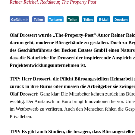
Reiner Reichel, Redakteur, The Property Post
Gefällt mir
Teilen
Twittern
Teilen
Teilen
E-Mail
Drucken
Olaf Drossert wurde „The-Property-Post“-Autor Reiner Reic
darum geht, moderne Bürogebäude zu gestalten. Doch zu Begi
des Geschäftsführers der Becken Estates GmbH einen Naturschü
dass die Naturliebe für Drossert der inspirierende Ausgleich 
Projektentwicklungsunternehmen ist.
TPP: Herr Drossert, die Pflicht Büroangestellten Heimarbeit zu
zurück in ihre Büros oder müssen die Arbeitgeber sie zwinge
Olaf Drossert:
Ganz klar: Die Mitarbeiter kehren zurück ins Bür
wichtig. Der Austausch im Büro bringt Innovationen hervor. Unt
im Wettbewerb zu verlieren. Auch den Menschen fehlen die Gesp
Privatleben.
TPP: Es gibt auch Studien, die besagen, dass Büroangestellte