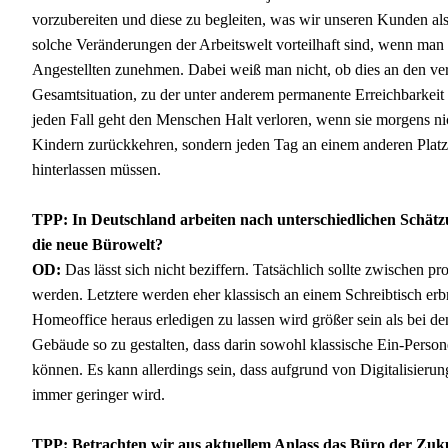
vorzubereiten und diese zu begleiten, was wir unseren Kunden als
solche Veränderungen der Arbeitswelt vorteilhaft sind, wenn man 
Angestellten zunehmen. Dabei weiß man nicht, ob dies an den ver
Gesamtsituation, zu der unter anderem permanente Erreichbarkeit
jeden Fall geht den Menschen Halt verloren, wenn sie morgens nic
Kindern zurückkehren, sondern jeden Tag an einem anderen Platz
hinterlassen müssen.
TPP: In Deutschland arbeiten nach unterschiedlichen Schätzu
die neue Bürowelt?
OD:
Das lässt sich nicht beziffern. Tatsächlich sollte zwischen 
werden. Letztere werden eher klassisch an einem Schreibtisch erb
Homeoffice heraus erledigen zu lassen wird größer sein als bei den
Gebäude so zu gestalten, dass darin sowohl klassische Ein-Pers
können. Es kann allerdings sein, dass aufgrund von Digitalisierung
immer geringer wird.
TPP: Betrachten wir aus aktuellem Anlass das Büro der Zukun