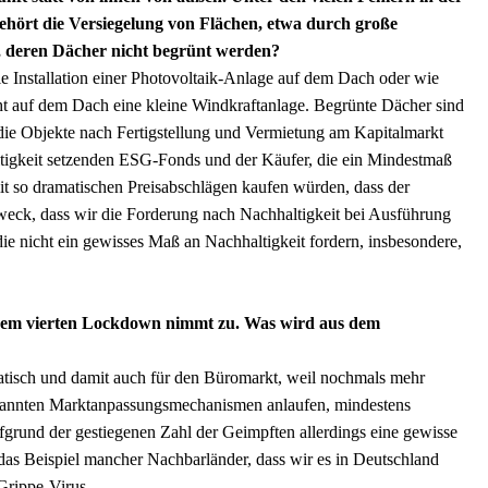
ehört die Versiegelung von Flächen, etwa durch große
deren Dächer nicht begrünt werden?
 Installation einer Photovoltaik-Anlage auf dem Dach oder wie
eht auf dem Dach eine kleine Windkraftanlage. Begrünte Dächer sind
 die Objekte nach Fertigstellung und Vermietung am Kapitalmarkt
ltigkeit setzenden ESG-Fonds und der Käufer, die ein Mindestmaß
it so dramatischen Preisabschlägen kaufen würden, dass der
weck, dass wir die Forderung nach Nachhaltigkeit bei Ausführung
ie nicht ein gewisses Maß an Nachhaltigkeit fordern, insbesondere,
einem vierten Lockdown nimmt zu. Was wird aus dem
atisch und damit auch für den Büromarkt, weil nochmals mehr
kannten Marktanpassungsmechanismen anlaufen, mindestens
fgrund der gestiegenen Zahl der Geimpften allerdings eine gewisse
as Beispiel mancher Nachbarländer, dass wir es in Deutschland
 Grippe-Virus.