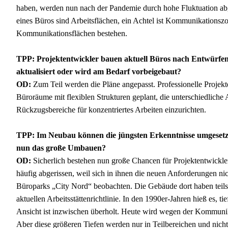
haben, werden nun nach der Pandemie durch hohe Fluktuation abges
eines Büros sind Arbeitsflächen, ein Achtel ist Kommunikationszo
Kommunikationsflächen bestehen.
TPP: Projektentwickler bauen aktuell Büros nach Entwürfen,
aktualisiert oder wird am Bedarf vorbeigebaut?
OD:
Zum Teil werden die Pläne angepasst. Professionelle Projekt
Büroräume mit flexiblen Strukturen geplant, die unterschiedlich
Rückzugsbereiche für konzentriertes Arbeiten einzurichten.
TPP: Im Neubau können die jüngsten Erkenntnisse umgesetz
nun das große Umbauen?
OD:
Sicherlich bestehen nun große Chancen für Projektentwick
häufig abgerissen, weil sich in ihnen die neuen Anforderungen ni
Büroparks „City Nord“ beobachten. Die Gebäude dort haben teils 
aktuellen Arbeitsstättenrichtlinie. In den 1990er-Jahren hieß es, t
Ansicht ist inzwischen überholt. Heute wird wegen der Kommunik
Aber diese größeren Tiefen werden nur in Teilbereichen und nich