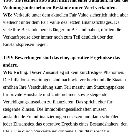
TPP: Sie rechnen also auch nicht mit einer Situation, in der die
Wohnungsunternehmen Bestände unter Wert verkaufen.
WB:
Verkäufe unter dem aktuellen Fair Value sicherlich nicht, aber
vielleicht unter dem Fair Value des letzten Bilanzstichtages. Da
viele ihre Bestände bereits länger im Bestand haben, dürften die
Verkaufspreise aber immer noch zum Teil deutlich über den
Einstandspreisen liegen.
TPP: Bewertungen sind das eine, operative Ergebnisse das
andere.
WB:
Richtig. Dieser Zinsanstieg ist kein kurzfristiges Phänomen.
Die Inflationserwartungen sind nach wie vor hoch und die Staaten
erhöhen Ihre Verschuldung zum Teil massiv, um Stützungspakete
für private Haushalte und Unternehmen sowie steigende
Verteidigungsausgaben zu finanzieren. Das spricht eher für
steigende Zinsen. Die Immobiliengesellschaften müssen
auslaufende Fremdfinanzierungen ersetzen und dann schmälert
jeder Zinsanstieg das operative Ergebnis eines Bestandshalters, den
FFO. Die durch Verkäufe gewonnene Liquidität sorgt für