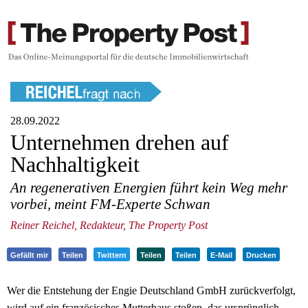
28.09.2022
Unternehmen drehen auf
Nachhaltigkeit
An regenerativen Energien führt kein Weg mehr
vorbei, meint FM-Experte Schwan
Reiner Reichel, Redakteur, The Property Post
Gefällt mir
Teilen
Twittern
Teilen
Teilen
E-Mail
Drucken
Wer die Entstehung der Engie Deutschland GmbH zurückverfolgt,
wird auf ein französisches Mutterhaus stoßen, das ursprünglich