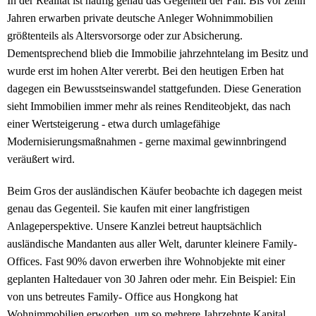
In der Realität ist häufig genau das Gegenteil der Fall. Bis vor zehn
Jahren erwarben private deutsche Anleger Wohnimmobilien
größtenteils als Altersvorsorge oder zur Absicherung.
Dementsprechend blieb die Immobilie jahrzehntelang im Besitz und
wurde erst im hohen Alter vererbt. Bei den heutigen Erben hat
dagegen ein Bewusstseinswandel stattgefunden. Diese Generation
sieht Immobilien immer mehr als reines Renditeobjekt, das nach
einer Wertsteigerung - etwa durch umlagefähige
Modernisierungsmaßnahmen - gerne maximal gewinnbringend
veräußert wird.
Beim Gros der ausländischen Käufer beobachte ich dagegen meist
genau das Gegenteil. Sie kaufen mit einer langfristigen
Anlageperspektive. Unsere Kanzlei betreut hauptsächlich
ausländische Mandanten aus aller Welt, darunter kleinere Family-
Offices. Fast 90% davon erwerben ihre Wohnobjekte mit einer
geplanten Haltedauer von 30 Jahren oder mehr. Ein Beispiel: Ein
von uns betreutes Family- Office aus Hongkong hat
Wohnimmobilien erworben, um so mehrere Jahrzehnte Kapital