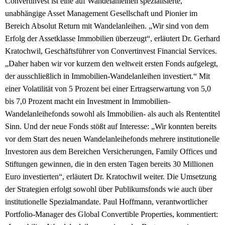
Convertinvest ist eine auf Wandelanleihen spezialisierte,
unabhängige Asset Management Gesellschaft und Pionier im
Bereich Absolut Return mit Wandelanleihen. „Wir sind von dem
Erfolg der Assetklasse Immobilien überzeugt“, erläutert Dr. Gerhard
Kratochwil, Geschäftsführer von Convertinvest Financial Services.
„Daher haben wir vor kurzem den weltweit ersten Fonds aufgelegt,
der ausschließlich in Immobilien-Wandelanleihen investiert.“ Mit
einer Volatilität von 5 Prozent bei einer Ertragserwartung von 5,0
bis 7,0 Prozent macht ein Investment in Immobilien-
Wandelanleihefonds sowohl als Immobilien- als auch als Rententitel
Sinn. Und der neue Fonds stößt auf Interesse: „Wir konnten bereits
vor dem Start des neuen Wandelanleihefonds mehrere institutionelle
Investoren aus dem Bereichen Versicherungen, Family Offices und
Stiftungen gewinnen, die in den ersten Tagen bereits 30 Millionen
Euro investierten“, erläutert Dr. Kratochwil weiter. Die Umsetzung
der Strategien erfolgt sowohl über Publikumsfonds wie auch über
institutionelle Spezialmandate. Paul Hoffmann, verantwortlicher
Portfolio-Manager des Global Convertible Properties, kommentiert: