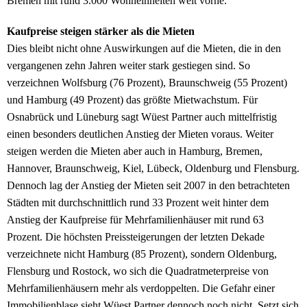
Bremen mit rund 3.000 Wohneinheiten weit vorne.
Kaufpreise steigen stärker als die Mieten
Dies bleibt nicht ohne Auswirkungen auf die Mieten, die in den
vergangenen zehn Jahren weiter stark gestiegen sind. So
verzeichnen Wolfsburg (76 Prozent), Braunschweig (55 Prozent)
und Hamburg (49 Prozent) das größte Mietwachstum. Für
Osnabrück und Lüneburg sagt Wüest Partner auch mittelfristig
einen besonders deutlichen Anstieg der Mieten voraus. Weiter
steigen werden die Mieten aber auch in Hamburg, Bremen,
Hannover, Braunschweig, Kiel, Lübeck, Oldenburg und Flensburg.
Dennoch lag der Anstieg der Mieten seit 2007 in den betrachteten
Städten mit durchschnittlich rund 33 Prozent weit hinter dem
Anstieg der Kaufpreise für Mehrfamilienhäuser mit rund 63
Prozent. Die höchsten Preissteigerungen der letzten Dekade
verzeichnete nicht Hamburg (85 Prozent), sondern Oldenburg,
Flensburg und Rostock, wo sich die Quadratmeterpreise von
Mehrfamilienhäusern mehr als verdoppelten. Die Gefahr einer
Immobilienblase sieht Wüest Partner dennoch noch nicht. Setzt sich