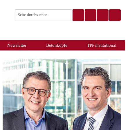
Newsletter
Betonköpfe
TPP institutional