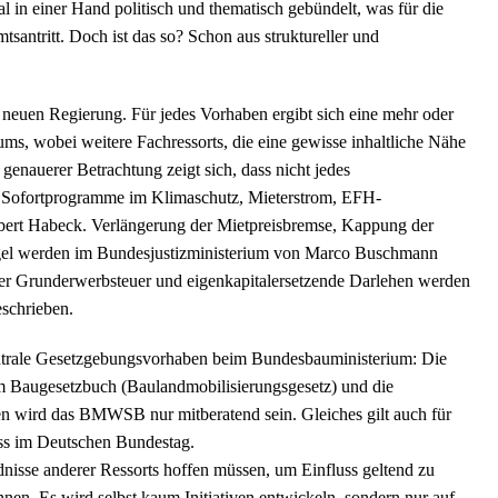
 in einer Hand politisch und thematisch gebündelt, was für die
tsantritt. Doch ist das so? Schon aus struktureller und
 neuen Regierung. Für jedes Vorhaben ergibt sich eine mehr oder
ms, wobei weitere Fachressorts, die eine gewisse inhaltliche Nähe
nauerer Betrachtung zeigt sich, dass nicht jedes
Sofortprogramme im Klimaschutz, Mieterstrom, EFH-
ert Habeck. Verlängerung der Mietpreisbremse, Kappung der
egel werden im Bundesjustizministerium von Marco Buschmann
 der Grunderwerbsteuer und eigenkapitalersetzende Darlehen werden
schrieben.
entrale Gesetzgebungsvorhaben beim Bundesbauministerium: Die
 Baugesetzbuch (Baulandmobilisierungsgesetz) und die
en wird das BMWSB nur mitberatend sein. Gleiches gilt auch für
ss im Deutschen Bundestag.
nisse anderer Ressorts hoffen müssen, um Einfluss geltend zu
en. Es wird selbst kaum Initiativen entwickeln, sondern nur auf