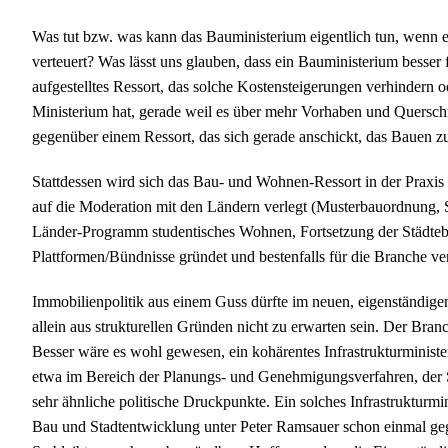
Was tut bzw. was kann das Bauministerium eigentlich tun, wenn e
verteuert? Was lässt uns glauben, dass ein Bauministerium besser 
aufgestelltes Ressort, das solche Kostensteigerungen verhindern o
Ministerium hat, gerade weil es über mehr Vorhaben und Querschn
gegenüber einem Ressort, das sich gerade anschickt, das Bauen zu
Stattdessen wird sich das Bau- und Wohnen-Ressort in der Praxi
auf die Moderation mit den Ländern verlegt (Musterbauordnung,
Länder-Programm studentisches Wohnen, Fortsetzung der Städteba
Plattformen/Bündnisse gründet und bestenfalls für die Branche ver
Immobilienpolitik aus einem Guss dürfte im neuen, eigenständi
allein aus strukturellen Gründen nicht zu erwarten sein. Der Branc
Besser wäre es wohl gewesen, ein kohärentes Infrastrukturminis
etwa im Bereich der Planungs- und Genehmigungsverfahren, der 
sehr ähnliche politische Druckpunkte. Ein solches Infrastrukturmi
Bau und Stadtentwicklung unter Peter Ramsauer schon einmal gege