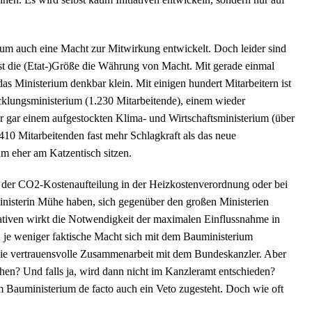
ium auch eine Macht zur Mitwirkung entwickelt. Doch leider sind
st die (Etat-)Größe die Währung von Macht. Mit gerade einmal
 Ministerium denkbar klein. Mit einigen hundert Mitarbeitern ist
cklungsministerium (1.230 Mitarbeitende), einem wieder
r gar einem aufgestockten Klima- und Wirtschaftsministerium (über
410 Mitarbeitenden fast mehr Schlagkraft als das neue
m eher am Katzentisch sitzen.
i der CO2-Kostenaufteilung in der Heizkostenverordnung oder bei
nisterin Mühe haben, sich gegenüber den großen Ministerien
ativen wirkt die Notwendigkeit der maximalen Einflussnahme in
, je weniger faktische Macht sich mit dem Bauministerium
die vertrauensvolle Zusammenarbeit mit dem Bundeskanzler. Aber
en? Und falls ja, wird dann nicht im Kanzleramt entschieden?
m Bauministerium de facto auch ein Veto zugesteht. Doch wie oft