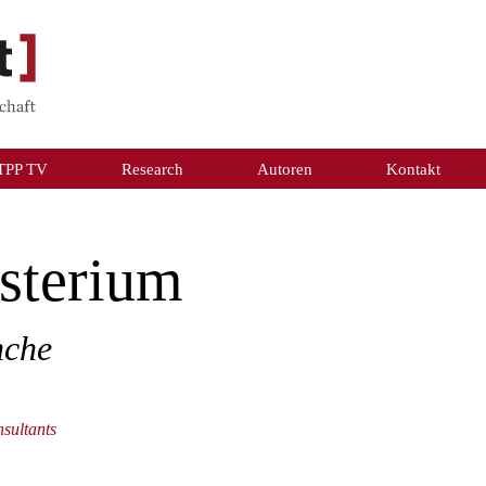
TPP TV
Research
Autoren
Kontakt
sterium
nche
sultants