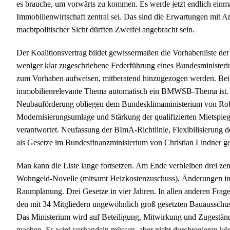
es brauche, um vorwärts zu kommen. Es werde jetzt endlich einmal
Immobilienwirtschaft zentral sei. Das sind die Erwartungen mit Am
machtpolitischer Sicht dürften Zweifel angebracht sein.
Der Koalitionsvertrag bildet gewissermaßen die Vorhabenliste der
weniger klar zugeschriebene Federführung eines Bundesministeriu
zum Vorhaben aufweisen, mitberatend hinzugezogen werden. Bei ge
immobilienrelevante Thema automatisch ein BMWSB-Thema ist. 
Neubauförderung obliegen dem Bundesklimaministerium von Rob
Modernisierungsumlage und Stärkung der qualifizierten Mietspi
verantwortet. Neufassung der BImA-Richtlinie, Flexibilisierung
als Gesetze im Bundesfinanzministerium von Christian Lindner ge
Man kann die Liste lange fortsetzen. Am Ende verbleiben drei z
Wohngeld-Novelle (mitsamt Heizkostenzuschuss), Änderungen im
Raumplanung. Drei Gesetze in vier Jahren. In allen anderen Frag
den mit 34 Mitgliedern ungewöhnlich groß gesetzten Bauausschu
Das Ministerium wird auf Beteiligung, Mitwirkung und Zugeständ
machen. Es wird verhandeln müssen, aber nicht durchregieren könn