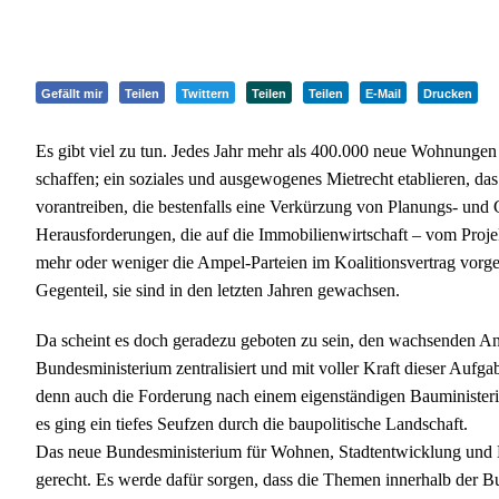
Gefällt mir
Teilen
Twittern
Teilen
Teilen
E-Mail
Drucken
Es gibt viel zu tun. Jedes Jahr mehr als 400.000 neue Wohnunge
schaffen; ein soziales und ausgewogenes Mietrecht etablieren, das 
vorantreiben, die bestenfalls eine Verkürzung von Planungs- und 
Herausforderungen, die auf die Immobilienwirtschaft – vom Proj
mehr oder weniger die Ampel-Parteien im Koalitionsvertrag vor
Gegenteil, sie sind in den letzten Jahren gewachsen.
Da scheint es doch geradezu geboten zu sein, den wachsenden Anf
Bundesministerium zentralisiert und mit voller Kraft dieser Aufga
denn auch die Forderung nach einem eigenständigen Bauministeri
es ging ein tiefes Seufzen durch die baupolitische Landschaft.
Das neue Bundesministerium für Wohnen, Stadtentwicklung u
gerecht. Es werde dafür sorgen, dass die Themen innerhalb der 