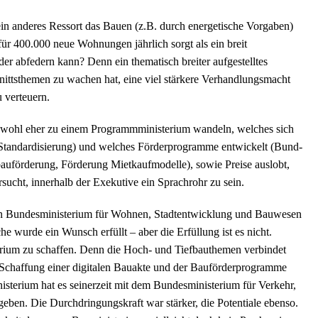
in anderes Ressort das Bauen (z.B. durch energetische Vorgaben)
für 400.000 neue Wohnungen jährlich sorgt als ein breit
der abfedern kann? Denn ein thematisch breiter aufgestelltes
ittsthemen zu wachen hat, eine viel stärkere Verhandlungsmacht
 verteuern.
s wohl eher zu einem Programmministerium wandeln, welches sich
 Standardisierung) und welches Förderprogramme entwickelt (Bund-
uförderung, Förderung Mietkaufmodelle), sowie Preise auslobt,
sucht, innerhalb der Exekutive ein Sprachrohr zu sein.
gen Bundesministerium für Wohnen, Stadtentwicklung und Bauwesen
he wurde ein Wunsch erfüllt – aber die Erfüllung ist es nicht.
terium zu schaffen. Denn die Hoch- und Tiefbauthemen verbindet
Schaffung einer digitalen Bauakte und der Bauförderprogramme
nisterium hat es seinerzeit mit dem Bundesministerium für Verkehr,
ben. Die Durchdringungskraft war stärker, die Potentiale ebenso.