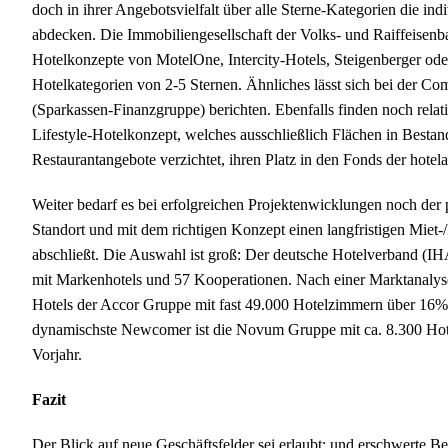
doch in ihrer Angebotsvielfalt über alle Sterne-Kategorien die in
abdecken. Die Immobiliengesellschaft der Volks- und Raiffeisenba
Hotelkonzepte von MotelOne, Intercity-Hotels, Steigenberger oder
Hotelkategorien von 2-5 Sternen. Ähnliches lässt sich bei der
(Sparkassen-Finanzgruppe) berichten. Ebenfalls finden noch relat
Lifestyle-Hotelkonzept, welches ausschließlich Flächen in Bestand
Restaurantangebote verzichtet, ihren Platz in den Fonds der hotela
Weiter bedarf es bei erfolgreichen Projektenwicklungen noch der p
Standort und mit dem richtigen Konzept einen langfristigen Miet-
abschließt. Die Auswahl ist groß: Der deutsche Hotelverband (IHA
mit Markenhotels und 57 Kooperationen. Nach einer Marktanaly
Hotels der Accor Gruppe mit fast 49.000 Hotelzimmern über 16
dynamischste Newcomer ist die Novum Gruppe mit ca. 8.300 Ho
Vorjahr.
Fazit
Der Blick auf neue Geschäftsfelder sei erlaubt; und erschwert