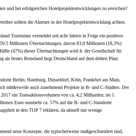
ien und bei erfolgreichen Hotelprojektentwicklungen zu erreichen?
reiber sollten die Akteure in der Hotelprojektentwicklung achten.
hland Tourismus vermeldet seit acht Jahren in Folge ein positives
9,5 Millionen Übernachtungen, davon 83,9 Millionen (18,3%)
älfte (47%) dieser Übernachtungen wird lt. der Gesellschaft für
als bestes Reiseland liegt Deutschland auf dem dritten Platz
ndorte Berlin, Hamburg, Düsseldorf, Köln, Frankfurt am Main,
sich mittlerweile auch zunehmend Projekte in B- und C-Städten. Der
hr 2017 ein Transaktionsvolumen von ca. 4,2 Milliarden; im 1.
llionen Euro nunmehr ca. 57% auf die B- und C-Standorte
nappheit in den TOP 7 erklären, da aktuell nur wenige
ehmend neue Konzepte, die typischerweise maßgeschneidert sind,