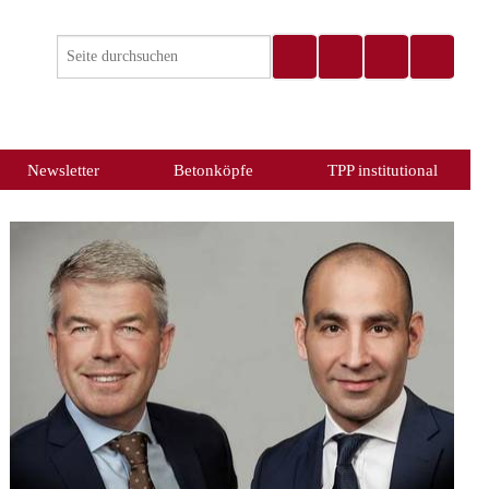
Newsletter
Betonköpfe
TPP institutional