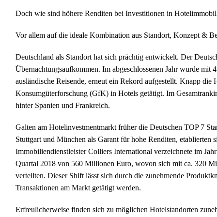
Doch wie sind höhere Renditen bei Investitionen in Hotelimmobil
Vor allem auf die ideale Kombination aus Standort, Konzept & Bet
Deutschland als Standort hat sich prächtig entwickelt. Der Deutsc
Übernachtungsaufkommen. Im abgeschlossenen Jahr wurde mit 45
ausländische Reisende, erneut ein Rekord aufgestellt. Knapp die H
Konsumgüterforschung (GfK) in Hotels getätigt. Im Gesamtranking 
hinter Spanien und Frankreich.
Galten am Hotelinvestmentmarkt früher die Deutschen TOP 7 Sta
Stuttgart und München als Garant für hohe Renditen, etablierten 
Immobiliendienstleister Colliers International verzeichnete im Ja
Quartal 2018 von 560 Millionen Euro, wovon sich mit ca. 320 Mi
verteilten. Dieser Shift lässt sich durch die zunehmende Produktk
Transaktionen am Markt getätigt werden.
Erfreulicherweise finden sich zu möglichen Hotelstandorten zun