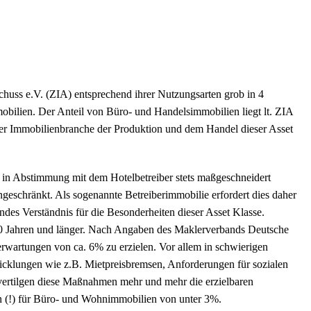
ss e.V. (ZIA) entsprechend ihrer Nutzungsarten grob in 4
mobilien. Der Anteil von Büro- und Handelsimmobilien liegt lt. ZIA
 der Immobilienbranche der Produktion und dem Handel dieser Asset
d in Abstimmung mit dem Hotelbetreiber stets maßgeschneidert
ngeschränkt. Als sogenannte Betreiberimmobilie erfordert dies daher
des Verständnis für die Besonderheiten dieser Asset Klasse.
 20 Jahren und länger. Nach Angaben des Maklerverbands Deutsche
erwartungen von ca. 6% zu erzielen. Vor allem in schwierigen
cklungen wie z.B. Mietpreisbremsen, Anforderungen für sozialen
ertilgen diese Maßnahmen mehr und mehr die erzielbaren
ten (!) für Büro- und Wohnimmobilien von unter 3%.