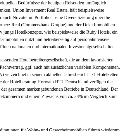
dividuellen Bedürfnisse der heutigen Reisenden umfänglich
nken, Union Investment Real Estate, hält beispielsweise
 auch Novotel im Portfolio – eine Diversifizierung über die
 Commerz Real (Commerzbank Gruppe) und der Deka Immobilien
iv junge Hotelkonzepte, wie beispielsweise die Ruby Hotels, ein
simmobilien nutzt und betreiberseitig auf personalintensive
ffinen nationalen und internationalen Investmentgesellschaften.
assenden Hotelbetreibergesellschaft, die an dem favorisierten
/Pachtvertrag, ggf. auch mit zusätzlichen variablen Komponenten,
) verzeichnet in seinem aktuellen Jahresbericht 171 Hotelketten
se der Hotelberatung Horwath HTL Deutschland verfügen die
% der gesamten markengebundenen Betriebe in Deutschland. Der
telzimmern und einem Zuwachs von ca. 34% im Vergleich zum
e Bedingungen für Wohn- und Gewerbeimmobilien führen wiederum