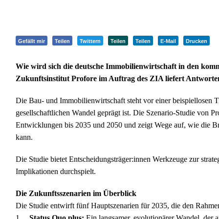
Gefällt mir
Teilen
Twittern
Teilen
Teilen
E-Mail
Drucken
Wie wird sich die deutsche Immobilienwirtschaft in den ko
Zukunftsinstitut Profore im Auftrag des ZIA liefert Antwort
Die Bau- und Immobilienwirtschaft steht vor einer beispiellosen T
gesellschaftlichen Wandel geprägt ist. Die Szenario-Studie von 
Entwicklungen bis 2035 und 2050 und zeigt Wege auf, wie die Bra
kann.
Die Studie bietet Entscheidungsträger:innen Werkzeuge zur strate
Implikationen durchspielt.
Die Zukunftsszenarien im Überblick
Die Studie entwirft fünf Hauptszenarien für 2035, die den Rahm
1.
Status Quo plus:
Ein langsamer, evolutionärer Wandel, der a