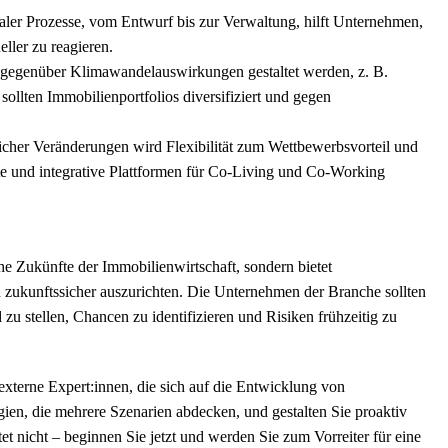
aler Prozesse, vom Entwurf bis zur Verwaltung, hilft Unternehmen,
ller zu reagieren.
ent gegenüber Klimawandelauswirkungen gestaltet werden, z. B.
llten Immobilienportfolios diversifiziert und gegen
licher Veränderungen wird Flexibilität zum Wettbewerbsvorteil und
e und integrative Plattformen für Co-Living und Co-Working
che Zukünfte der Immobilienwirtschaft, sondern bietet
 zukunftssicher auszurichten. Die Unternehmen der Branche sollten
zu stellen, Chancen zu identifizieren und Risiken frühzeitig zu
 externe Expert:innen, die sich auf die Entwicklung von
egien, die mehrere Szenarien abdecken, und gestalten Sie proaktiv
et nicht – beginnen Sie jetzt und werden Sie zum Vorreiter für eine