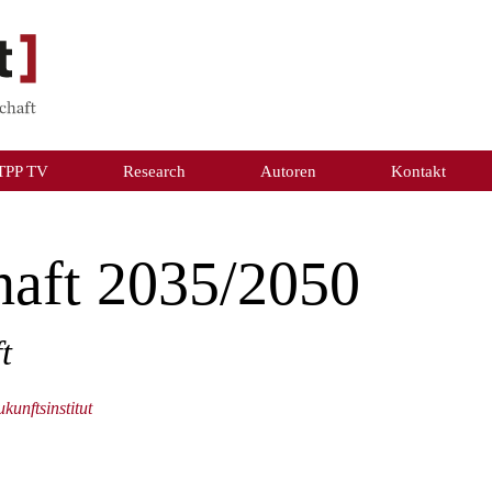
TPP TV
Research
Autoren
Kontakt
haft 2035/2050
t
unftsinstitut