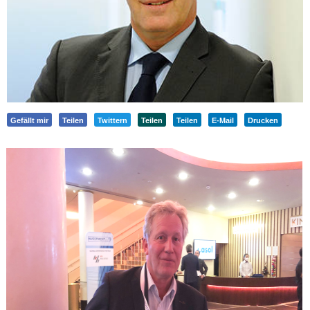
Gefällt mir
Teilen
Twittern
Teilen
Teilen
E-Mail
Drucken