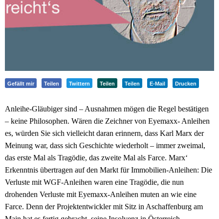
Gefällt mir
Teilen
Twittern
Teilen
Teilen
E-Mail
Drucken
Anleihe-Gläubiger sind – Ausnahmen mögen die Regel bestätigen
– keine Philosophen. Wären die Zeichner von Eyemaxx- Anleihen
es, würden Sie sich vielleicht daran erinnern, dass Karl Marx der
Meinung war, dass sich Geschichte wiederholt – immer zweimal,
das erste Mal als Tragödie, das zweite Mal als Farce. Marx‘
Erkenntnis übertragen auf den Markt für Immobilien-Anleihen: Die
Verluste mit WGF-Anleihen waren eine Tragödie, die nun
drohenden Verluste mit Eyemaxx-Anleihen muten an wie eine
Farce. Denn der Projektentwickler mit Sitz in Aschaffenburg am
Main hat es fertig gebracht, seine Insolvenz in Österreich