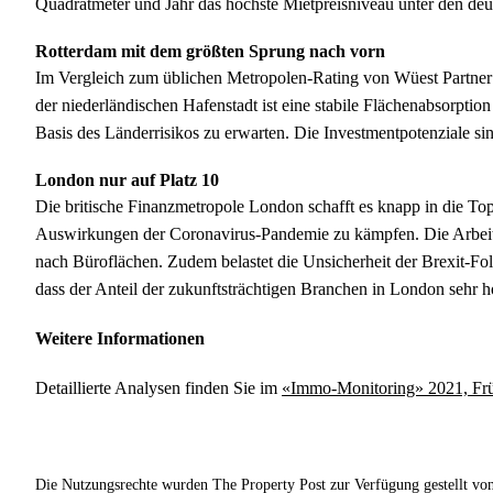
Quadratmeter und Jahr das höchste Mietpreisniveau unter den deu
Rotterdam mit dem größten Sprung nach vorn
Im Vergleich zum üblichen Metropolen-Rating von Wüest Partner k
der niederländischen Hafenstadt ist eine stabile Flächenabsorptio
Basis des Länderrisikos zu erwarten. Die Investmentpotenziale si
London nur auf Platz 10
Die britische Finanzmetropole London schafft es knapp in die Top-
Auswirkungen der Coronavirus-Pandemie zu kämpfen. Die Arbeitslo
nach Büroflächen. Zudem belastet die Unsicherheit der Brexit-Fol
dass der Anteil der zukunftsträchtigen Branchen in London sehr ho
Weitere Informationen
Detaillierte Analysen finden Sie im
«Immo-Monitoring» 2021, Frü
Die Nutzungsrechte wurden The Property Post zur Verfügung gestellt vo