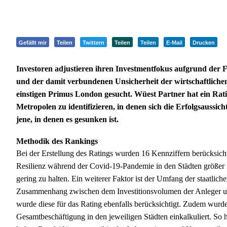
Gefällt mir
Teilen
Twittern
Teilen
Teilen
E-Mail
Drucken
Investoren adjustieren ihren Investmentfokus aufgrund der 
und der damit verbundenen Unsicherheit der wirtschaftliche
einstigen Primus London gesucht. Wüest Partner hat ein Rati
Metropolen zu identifizieren, in denen sich die Erfolgsaussic
jene, in denen es gesunken ist.
Methodik des Rankings
Bei der Erstellung des Ratings wurden 16 Kennziffern berücksicht
Resilienz während der Covid-19-Pandemie in den Städten größer is
gering zu halten. Ein weiterer Faktor ist der Umfang der staatlic
Zusammenhang zwischen dem Investitionsvolumen der Anleger und
wurde diese für das Rating ebenfalls berücksichtigt. Zudem wurde
Gesamtbeschäftigung in den jeweiligen Städten einkalkuliert. So h