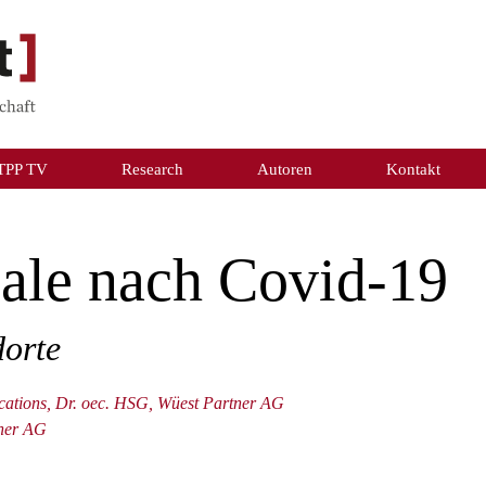
TPP TV
Research
Autoren
Kontakt
ale nach Covid-19
dorte
ations, Dr. oec. HSG, Wüest Partner AG
tner AG