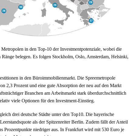
e Metropolen in den Top-10 der Investmentpotenziale, wobei die
n Ränge belegen. Es folgen Stockholm, Oslo, Amsterdam, Helsinki,
Investitionen in den Büroimmobilienmarkt. Die Spreemetropole
 von 2,3 Prozent und eine gute Absorption der neu auf den Markt
ftsträchtiger Branchen am Arbeitsmarkt stark überdurchschnittlich
lativ viele Optionen für den Investment-Einstieg.
leich drei deutsche Städte unter den Top10. Die bayerische
eerstandsquote als der Spitzenreiter Berlin. Zudem fällt der Anteil
 Prozentpunkte niedriger aus. In Frankfurt wird mit 530 Euro je