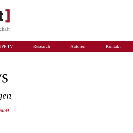
TPP TV
Research
Autoren
Kontakt
ws
gen
 GmbH