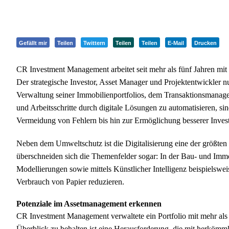
Gefällt mir
Teilen
Twittern
Teilen
Teilen
E-Mail
Drucken
CR Investment Management arbeitet seit mehr als fünf Jahren mi
Der strategische Investor, Asset Manager und Projektentwickler n
Verwaltung seiner Immobilienportfolios, dem Transaktionsmanage
und Arbeitsschritte durch digitale Lösungen zu automatisieren, sin
Vermeidung von Fehlern bis hin zur Ermöglichung besserer Invest
Neben dem Umweltschutz ist die Digitalisierung eine der größten
überschneiden sich die Themenfelder sogar: In der Bau- und Immob
Modellierungen sowie mittels Künstlicher Intelligenz beispielsweis
Verbrauch von Papier reduzieren.
Potenziale im Assetmanagement erkennen
CR Investment Management verwaltete ein Portfolio mit mehr als
Überblick zu behalten ist eine Herausforderung, die mit herkö