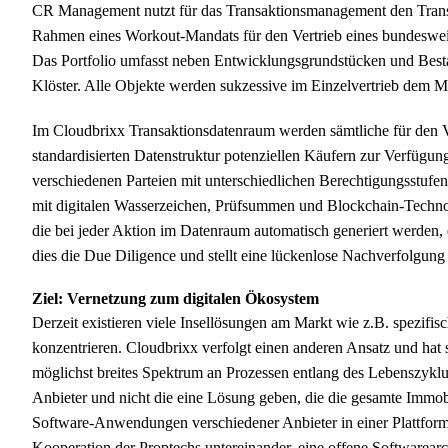
CR Management nutzt für das Transaktionsmanagement den Trans
Rahmen eines Workout-Mandats für den Vertrieb eines bundeswei
Das Portfolio umfasst neben Entwicklungsgrundstücken und Best
Klöster. Alle Objekte werden sukzessive im Einzelvertrieb dem M
Im Cloudbrixx Transaktionsdatenraum werden sämtliche für den 
standardisierten Datenstruktur potenziellen Käufern zur Verfügu
verschiedenen Parteien mit unterschiedlichen Berechtigungsstu
mit digitalen Wasserzeichen, Prüfsummen und Blockchain-Technol
die bei jeder Aktion im Datenraum automatisch generiert werden, 
dies die Due Diligence und stellt eine lückenlose Nachverfolgung
Ziel: Vernetzung zum digitalen Ökosystem
Derzeit existieren viele Insellösungen am Markt wie z.B. spezifi
konzentrieren. Cloudbrixx verfolgt einen anderen Ansatz und hat 
möglichst breites Spektrum an Prozessen entlang des Lebenszyklus
Anbieter und nicht die eine Lösung geben, die die gesamte Immobili
Software-Anwendungen verschiedener Anbieter in einer Plattform
Kooperation der Proptechs untereinander, eine offene Softwarearch