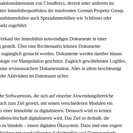
aktionsdatenraum von Cloudbrixx, derzeit unter anderem im
ten Immobilienportfolios der insolventen German Property Group.
andsimmobilien auch Spezialimmobilien wie Schlösser oder
arkt zugeführt.
Verkauf der Immobilien notwendigen Dokumente in einer
ng gestellt. Über eine Rechtematrix können Dokumente
fen zugänglich gemacht werden. Dokumente werden darüber hinaus
ogie vor Manipulation geschützt. Zugleich gewährleisten Logfiles,
eine revisionssichere Dokumentation. Alles in allem beschleunigt
 der Aktivitäten im Datenraum sicher.
sche Softwaretools, die sich auf einzelne Anwendungsbereiche
sich zum Ziel gesetzt, mit seinen verschiedenen Modulen ein
 einer Immobilie zu digitalisieren. Dennoch wird es keinen
enwirtschaft digitalisieren wird. Das Ziel ist deshalb, die
 zu bündeln – einem digitalen Ökosystem. Dazu sind eine engere
itektur mit standardisierten Schnittstellen und Datenstandards