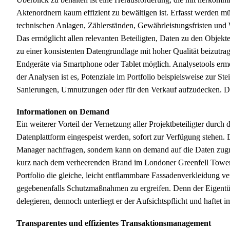
Aktenordnern kaum effizient zu bewältigen ist. Erfasst werden mü
technischen Anlagen, Zählerständen, Gewährleistungsfristen und 
Das ermöglicht allen relevanten Beteiligten, Daten zu den Objekten
zu einer konsistenten Datengrundlage mit hoher Qualität beizutrag
Endgeräte via Smartphone oder Tablet möglich. Analysetools ermögl
der Analysen ist es, Potenziale im Portfolio beispielsweise zur St
Sanierungen, Umnutzungen oder für den Verkauf aufzudecken. Dat
Informationen on Demand
Ein weiterer Vorteil der Vernetzung aller Projektbeteiligter durch 
Datenplattform eingespeist werden, sofort zur Verfügung stehen. 
Manager nachfragen, sondern kann on demand auf die Daten zu
kurz nach dem verheerenden Brand im Londoner Greenfell Tower 
Portfolio die gleiche, leicht entflammbare Fassadenverkleidung v
gegebenenfalls Schutzmaßnahmen zu ergreifen. Denn der Eigentü
delegieren, dennoch unterliegt er der Aufsichtspflicht und haftet i
Transparentes und effizientes Transaktionsmanagement