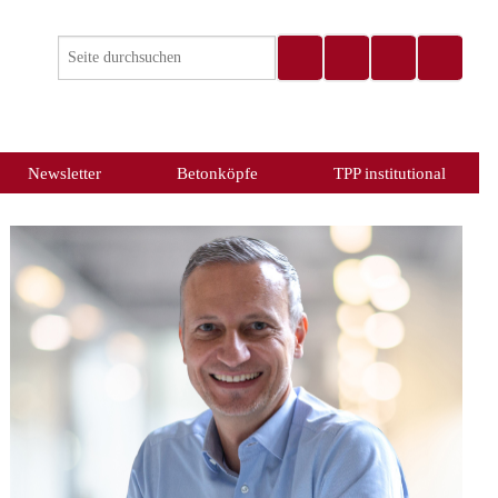
Newsletter
Betonköpfe
TPP institutional