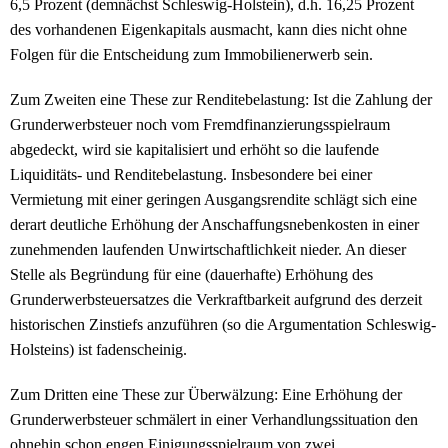
6,5 Prozent (demnächst Schleswig-Holstein), d.h. 16,25 Prozent
des vorhandenen Eigenkapitals ausmacht, kann dies nicht ohne
Folgen für die Entscheidung zum Immobilienerwerb sein.
Zum Zweiten eine These zur Renditebelastung: Ist die Zahlung der
Grunderwerbsteuer noch vom Fremdfinanzierungsspielraum
abgedeckt, wird sie kapitalisiert und erhöht so die laufende
Liquiditäts- und Renditebelastung. Insbesondere bei einer
Vermietung mit einer geringen Ausgangsrendite schlägt sich eine
derart deutliche Erhöhung der Anschaffungsnebenkosten in einer
zunehmenden laufenden Unwirtschaftlichkeit nieder. An dieser
Stelle als Begründung für eine (dauerhafte) Erhöhung des
Grunderwerbsteuersatzes die Verkraftbarkeit aufgrund des derzeit
historischen Zinstiefs anzuführen (so die Argumentation Schleswig-
Holsteins) ist fadenscheinig.
Zum Dritten eine These zur Überwälzung: Eine Erhöhung der
Grunderwerbsteuer schmälert in einer Verhandlungssituation den
ohnehin schon engen Einigungsspielraum von zwei