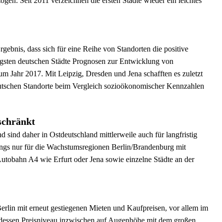
en: Seit 2011 verzeichnen die ersten Städte wieder ein leichtes
gebnis, dass sich für eine Reihe von Standorten die positive
htigsten deutschen Städte Prognosen zur Entwicklung von
um Jahr 2017. Mit Leipzig, Dresden und Jena schafften es zuletzt
deutschen Standorte beim Vergleich sozioökonomischer Kennzahlen
schränkt
 sind daher in Ostdeutschland mittlerweile auch für langfristig
erdings nur für die Wachstumsregionen Berlin/Brandenburg mit
Autobahn A4 wie Erfurt oder Jena sowie einzelne Städte an der
erlin mit erneut gestiegenen Mieten und Kaufpreisen, vor allem im
 dessen Preisniveau inzwischen auf Augenhöhe mit dem großen