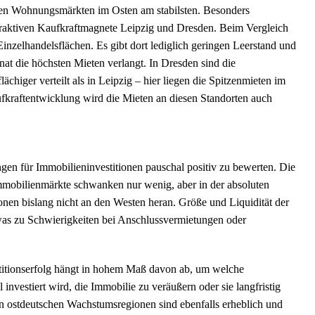
den Wohnungsmärkten im Osten am stabilsten. Besonders
attraktiven Kaufkraftmagnete Leipzig und Dresden. Beim Vergleich
Einzelhandelsflächen. Es gibt dort lediglich geringen Leerstand und
t die höchsten Mieten verlangt. In Dresden sind die
chiger verteilt als in Leipzig – hier liegen die Spitzenmieten im
ufkraftentwicklung wird die Mieten an diesen Standorten auch
ngen für Immobilieninvestitionen pauschal positiv zu bewerten. Die
Immobilienmärkte schwanken nur wenig, aber in der absoluten
ionen bislang nicht an den Westen heran. Größe und Liquidität der
 was zu Schwierigkeiten bei Anschlussvermietungen oder
stitionserfolg hängt in hohem Maß davon ab, um welche
investiert wird, die Immobilie zu veräußern oder sie langfristig
en ostdeutschen Wachstumsregionen sind ebenfalls erheblich und