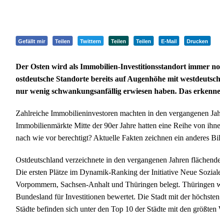
Gefällt mir
Teilen
Twittern
Teilen
Teilen
E-Mail
Drucken
Der Osten wird als Immobilien-Investitionsstandort immer noc
ostdeutsche Standorte bereits auf Augenhöhe mit westdeutsche
nur wenig schwankungsanfällig erwiesen haben. Das erkenne
Zahlreiche Immobilieninvestoren machten in den vergangenen Jah
Immobilienmärkte Mitte der 90er Jahre hatten eine Reihe von ihn
nach wie vor berechtigt? Aktuelle Fakten zeichnen ein anderes Bi
Ostdeutschland verzeichnete in den vergangenen Jahren flächend
Die ersten Plätze im Dynamik-Ranking der Initiative Neue Sozia
Vorpommern, Sachsen-Anhalt und Thüringen belegt. Thüringen wi
Bundesland für Investitionen bewertet. Die Stadt mit der höchste
Städte befinden sich unter den Top 10 der Städte mit den größte