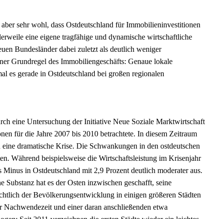
n aber sehr wohl, dass Ostdeutschland für Immobilieninvestitionen
lerweile eine eigene tragfähige und dynamische wirtschaftliche
uen Bundesländer dabei zuletzt als deutlich weniger
iner Grundregel des Immobiliengeschäfts: Genaue lokale
mal es gerade in Ostdeutschland bei großen regionalen
ch eine Untersuchung der Initiative Neue Soziale Marktwirtschaft
nen für die Jahre 2007 bis 2010 betrachtete. In diesem Zeitraum
h eine dramatische Krise. Die Schwankungen in den ostdeutschen
n. Während beispielsweise die Wirtschaftsleistung im Krisenjahr
s Minus in Ostdeutschland mit 2,9 Prozent deutlich moderater aus.
e Substanz hat es der Osten inzwischen geschafft, seine
ichtlich der Bevölkerungsentwicklung in einigen größeren Städten
er Nachwendezeit und einer daran anschließenden etwa