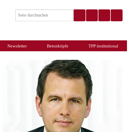
Newsletter
Betonköpfe
TPP institutional