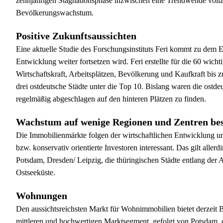
zehnjährigen Stagnationsphase inzwischen eine Trendwende vollzog
Bevölkerungswachstum.
Positive Zukunftsaussichten
Eine aktuelle Studie des Forschungsinstituts Feri kommt zu dem Er
Entwicklung weiter fortsetzen wird. Feri erstellte für die 60 wic
Wirtschaftskraft, Arbeitsplätzen, Bevölkerung und Kaufkraft bis z
drei ostdeutsche Städte unter die Top 10. Bislang waren die ost
regelmäßig abgeschlagen auf den hinteren Plätzen zu finden.
Wachstum auf wenige Regionen und Zentren be
Die Immobilienmärkte folgen der wirtschaftlichen Entwicklung und
bzw. konservativ orientierte Investoren interessant. Das gilt all
Potsdam, Dresden/ Leipzig, die thüringischen Städte entlang der 
Ostseeküste.
Wohnungen
Den aussichtsreichsten Markt für Wohnimmobilien bietet derzeit B
mittleren und hochwertigen Marktsegment, gefolgt von Potsdam,