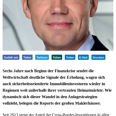
Gefällt mir
Teilen
Twittern
Teilen
Teilen
E-Mail
Drucken
Sechs Jahre nach Beginn der Finanzkrise sendet die
Weltwirtschaft deutliche Signale der Erholung, wagen sich
auch sicherheitsorientierte Immobilieninvestoren wieder in
Regionen weit außerhalb ihrer vertrauten Heimatmärkte. Wie
dynamisch sich dieser Wandel in den Anlagestrategien
vollzieht, belegen die Reports der großen Maklerhäuser.
Seit 2013 steigt der Anteil der Cross-Border-Investitionen in allen