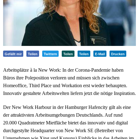
Gefällt mir
Teilen
Twittern
Teilen
Teilen
E-Mail
Drucken
Arbeitsplätze à la New Work: In der Corona-Pandemie haben
Büros ihre Poleposition verloren und müssen sich zwischen
Homeoffice, Third Place und Workation erst wieder behaupten.
Innovativ gestaltete Arbeitswelten liefern jetzt die nötige Inspiration.
Der New Work Harbour in der Hamburger Hafencity gilt als eine
der attraktivsten Arbeitsumgebungen Deutschlands. Auf rund
20.000 Quadratmeter Mietfläche bietet das innovativ und digital
durchgestylte Headquarter von New Work SE (Betreiber von
Unternehmen wie Xing und Kununu) Einblicke in das Arbeiten im