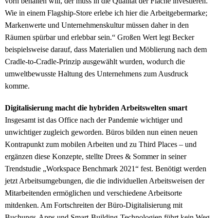
vorn behalten will, der muss in die Qualität der Fläche investieren.
Wie in einem Flagship-Store erlebe ich hier die Arbeitgebermarke;
Markenwerte und Unternehmenskultur müssen daher in den
Räumen spürbar und erlebbar sein.“ Großen Wert legt Becker
beispielsweise darauf, dass Materialien und Möblierung nach dem
Cradle-to-Cradle-Prinzip ausgewählt wurden, wodurch die
umweltbewusste Haltung des Unternehmens zum Ausdruck
komme.
Digitalisierung macht die hybriden Arbeitswelten smart
Insgesamt ist das Office nach der Pandemie wichtiger und
unwichtiger zugleich geworden. Büros bilden nun einen neuen
Kontrapunkt zum mobilen Arbeiten und zu Third Places – und
ergänzen diese Konzepte, stellte Drees & Sommer in seiner
Trendstudie „Workspace Benchmark 2021“ fest. Benötigt werden
jetzt Arbeitsumgebungen, die die individuellen Arbeitsweisen der
Mitarbeitenden ermöglichen und verschiedene Arbeitsorte
mitdenken. Am Fortschreiten der Büro-Digitalisierung mit
Buchungs-Apps und Smart-Building-Technologien führt kein Weg