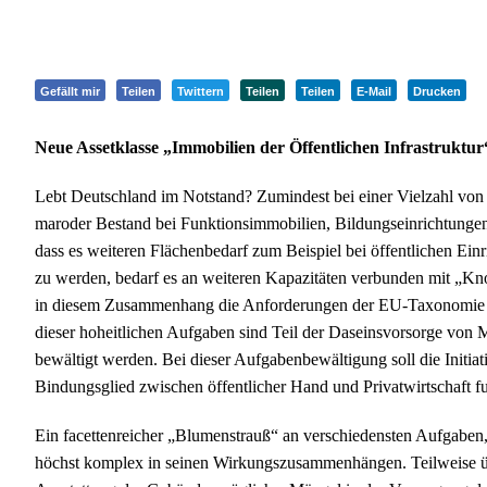
Gefällt mir
Teilen
Twittern
Teilen
Teilen
E-Mail
Drucken
Neue Assetklasse „Immobilien der Öffentlichen Infrastruktur
Lebt Deutschland im Notstand? Zumindest bei einer Vielzahl von Imm
maroder Bestand bei Funktionsimmobilien, Bildungseinrichtungen 
dass es weiteren Flächenbedarf zum Beispiel bei öffentlichen Ei
zu werden, bedarf es an weiteren Kapazitäten verbunden mit „K
in diesem Zusammenhang die Anforderungen der EU-Taxonomie un
dieser hoheitlichen Aufgaben sind Teil der Daseinsvorsorge von 
bewältigt werden. Bei dieser Aufgabenbewältigung soll die Initiati
Bindungsglied zwischen öffentlicher Hand und Privatwirtschaft f
Ein facettenreicher „Blumenstrauß“ an verschiedensten Aufgaben, d
höchst komplex in seinen Wirkungszusammenhängen. Teilweise ü