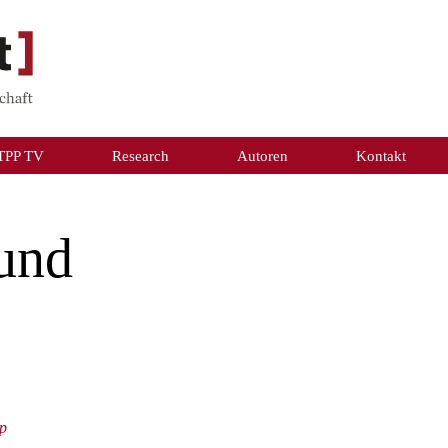
TPP TV
Research
Autoren
Kontakt
und
up