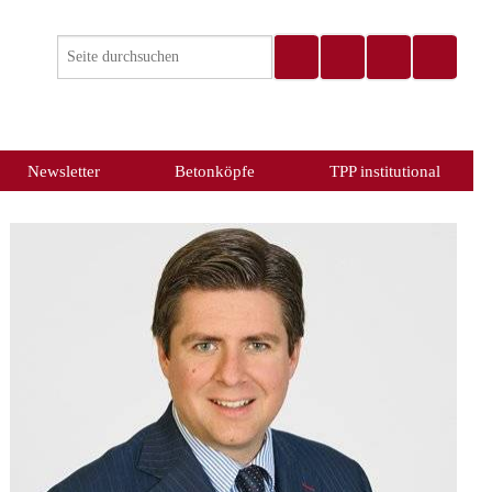
Newsletter
Betonköpfe
TPP institutional