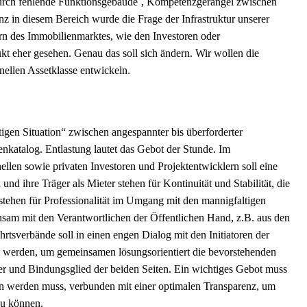
urch fehlende Funktionsgebäude´, Kompetenzgerangel zwischen
in diesem Bereich wurde die Frage der Infrastruktur unserer
ern des Immobilienmarktes, wie den Investoren oder
ukt eher gesehen. Genau das soll sich ändern. Wir wollen die
onellen Assetklasse entwickeln.
igen Situation“ zwischen angespannter bis überforderter
enkatalog. Entlastung lautet das Gebot der Stunde. Im
ellen sowie privaten Investoren und Projektentwicklern soll eine
nd ihre Träger als Mieter stehen für Kontinuität und Stabilität, die
 stehen für Professionalität im Umgang mit den mannigfaltigen
insam mit den Verantwortlichen der Öffentlichen Hand, z.B. aus den
sverbände soll in einen engen Dialog mit den Initiatoren der
gen werden, um gemeinsamen lösungsorientiert die bevorstehenden
ner und Bindungsglied der beiden Seiten. Ein wichtiges Gebot muss
en werden muss, verbunden mit einer optimalen Transparenz, um
n zu können.