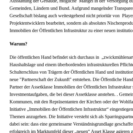
Ausstattung der Gebäude, mögliche Mängel in der Versorgung d
Gemeinden, Ländern und Bund. Aufgrund mangelnder Transparenz 
Gesellschaft bislang auch weitestgehend nicht prioritär von Play
Projektentwicklern bearbeitet, sondern als absolutes Nischenprod
Immobilien der Öffentlichen Infrastruktur zu einer neuen instituti
Warum?
Die öffentlichen Hand befindet sich durchaus in „zwickmühlenart
Haushaltslage und einem überbordenden infrastrukturellen Pflicht
Schulterschluss von Trägern der Öffentlichen Hand und institution
neue "Partnerschaft der Zukunft" entstehen. Die Öffentliche Hand u
Partner der Assetklasse Immobilien der Öffentlichen Infrastruktur
Investmentaufgaben, die bei dieser Assetklasse anstehen. . Geme
Kommunen, mit den Repräsentanten der Kirchen oder der Wohlfahrt
Initiative „Immobilien der Öffentlichen Infrastruktur“ eingestie
Themen anzugehen. Die Initiative versteht sich als Sparringspart
dabei sein: dass eine gemeinsame Verständnisgrundlage geschaff
erfolgreich im Marktumfeld dieser „neuen“ Asset Klasse agiere