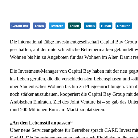
Gefällt mir
Teilen
Twittern
Teilen
Teilen
E-Mail
Drucken
Die international tätige Investmentgesellschaft Capital Bay Grou
geschaffen, auf der unterschiedliche Betreibermarken gebündelt 
Wohnen bis hin zu Angeboten für das Wohnen im Alter. Damit rea
Die Investment-Manager von Capital Bay haben mit der neu gegr
ins Leben gerufen, die die verschiedensten Lebensphasen und -sti
über Studentisches Wohnen bis hin zu Pflegeeinrichtungen. Um ih
noch stärker auszubauen, kooperiert die Capital Bay Group mit de
Arabischen Emiraten. Ziel des Joint Venture ist – so gab das Unte
rund 500 Millionen Euro am Markt zu platzieren.
„An den Lebensstil anpassen“
Über neue Serviceangebote für Betreiber sprach CARE Invest m
GmbH. Die Investmentexperten geben auch Einblicke in die weite