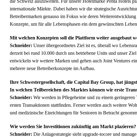
die Schweiz auszuweiten. Für unsere Hotelmarke Penta Hotels pla
internationale Märkte. Dabei haben wir die strategische Ausricht
Betreibermarken genauso im Fokus wie deren Weiterentwicklung
Konzepte, um für alle Lebensphasen ein dem gewünschten Lebens
Mit welchen Konzepten soll die Plattform weiter ausgebaut 
Schneider:
Unser übergeordnetes Ziel ist es, überall wo Lebensr
derzeit bei rund 10.000 durch uns betriebene Units und unser Ziel 
entwickeln wir weitere Marken und gehen auch Joint Ventures ein.
mehrere neue Betreiberkonzepte im Aufbau.
Ihre Schwestergesellschaft, die Capital Bay Group, hat jüngst
In welchen Teilbereichen des Marktes können wir erste Tran
Schneider:
Wir werden in Pflegeheime und zu einem geringeren T
ersten Transaktionen stattfinden. Ferner werden auch weitere Wo
und medizinische Einrichtungen für Senioren in Betracht genomm
Wie werden Sie Investitionen zukünftig am Markt plazieren?
Schneider:
Die Anlagestrategie sieht upgrade-tocore und manage-