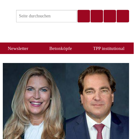
Newsletter
Betonköpfe
TPP institutional