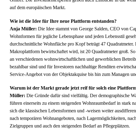
auf dem europäischen Markt.
Wie ist die Idee für Ihre neue Plattform entstanden?
Anja Müller:
Die Idee stammt von George Salden, CEO von Capi
Wohnformen für jegliche Lebensphase und jeden Lebensstil gesehe
durchschnittliche Wohnfläche pro Kopf beträgt 47 Quadratmeter. 
Makroplattform bewirtschaftet wird, ist 20 Quadratmeter groß. S
an verschiedenen wohnwirtschaftlichen und gewerblichen Betreibe
bezahlbar sind und für Investoren nachhaltige Renditen erwirtschaf
Service-Angebot von der Objektakquise bis hin zum Managen und
Warum ist der Markt gerade jetzt reif für solch eine Plattfor
Müller:
Die Gründe dafür sind vielfältig. Der demographische W
führen einerseits zu einem steigenden Wohnraumbedarf in stark n
sich die klassischen Lebensformen und -weisen weiter ausdifferen
nach temporären Wohnangeboten, nach Lagermöglichkeiten, nach
Zielgruppen und auch den steigenden Bedarf an Pflegeplätzen.