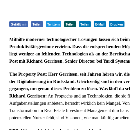
Gefällt mir
Teilen
Twittern
Teilen
Teilen
E-Mail
Drucken
Mithilfe moderner technologischer Lösungen lassen sich be
Produktivitätsgewinne erzielen. Dass die entsprechenden Mögl
liegt weniger an fehlenden Technologien als an der Bereitsch
Post mit Richard Gerritsen, Senior Director bei Yardi System
The Property Post: Herr Gerritsen, seit Jahren hören wir, d
der Digitalisierung im Rückstand. Gleichzeitig sind in den
gegangen, um genau dieses Problem zu lösen. Was läuft da sc
Richard Gerritsen:
An Proptechs und an Technologien, die sie fü
Aufgabenstellungen anbieten, herrscht wirklich kein Mangel. Von 
Transformation im Real Estate Investment Management durchaus ge
potenziellen Nutzer fehlt, sind Visionen, wie man künftig arbeite