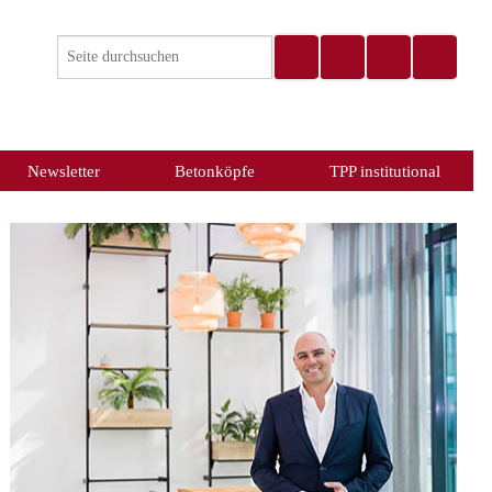
Newsletter
Betonköpfe
TPP institutional