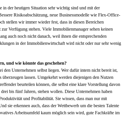
in der heutigen Situation sehr wichtig sind und mit der
Bessere Risikoabschätzung, neue Businessmodelle wie Flex-Office-
 stellen wir immer wieder fest, dass in diesen Bereichen
t zur Verfügung stehen. Viele Immobilienmanager sehen keinen
lang auch noch nicht danach, weil ihnen die entsprechenden
cklungen in der Immobilienwirtschaft wird nicht oder nur sehr wenig
rn, und wie könnte das geschehen?
i den Unternehmen selbst liegen. Wer dafür intern nicht bereit ist,
chs überzeugen lassen. Umgekehrt werden diejenigen den Nutzen
effender beurteilen können, die selbst eine klare Vorstellung davon
wa drei bis fünf Jahren, stehen wollen. Diese Unternehmen haben
roduktivität und Profitabilität. Sie wissen, dass man nur mit
 Und sie erkennen auch, dass der Wettbewerb um die besten Talente
ovatives Arbeitsumfeld kaum möglich sein wird, gute Fachkräfte im