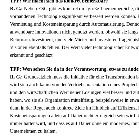
TPP: Wie macht sich das konkret bemerkbar?
R. G.:
Neben ESG gibt es konkret drei große Themenbereiche, die 
vorhandenen Technologie signifikant verbessert werden können. 
Vermietung und Kosteneinsparung durch Automatisierung. Dennoch
anwendbare Innovationen nicht genutzt werden, obwohl sie längs
Return-on-Investment, und viele Mieter und Investoren fragen bis
Visionen ebenfalls fehlen. Der Wert vieler technologischer Entwi
erkannt und geschätzt.
TPP: Wen sehen Sie da in der Verantwortung, etwas zu ände
R. G.:
Grundsätzlich muss die Initiative für eine Transformation be
wird sich auch kaum von der Vertriebspräsentation eines Propte
und den wirtschaftlichen Wert neuer Lösungen viel besser und zutr
haben, wo sie als Organisation mittelfristig, beispielsweise in et
dann in der Regel auch konkrete Ziele im Hinblick auf Effizienz, P
Kosteneinsparungen allein auf Dauer nicht erfolgreich sein wird.
immer härter wird, und dass es auf Dauer ohne ein modernes, inn
Unternehmen zu halten.