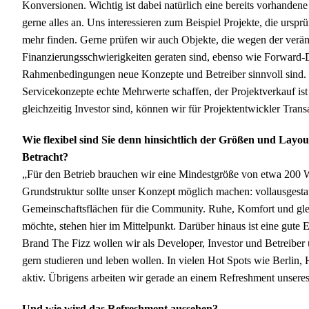
Konversionen. Wichtig ist dabei natürlich eine bereits vorhande
gerne alles an. Uns interessieren zum Beispiel Projekte, die ursp
mehr finden. Gerne prüfen wir auch Objekte, die wegen der verän
Finanzierungsschwierigkeiten geraten sind, ebenso wie Forward-D
Rahmenbedingungen neue Konzepte und Betreiber sinnvoll sind. 
Servicekonzepte echte Mehrwerte schaffen, der Projektverkauf ist
gleichzeitig Investor sind, können wir für Projektentwickler Tran
Wie flexibel sind Sie denn hinsichtlich der Größen und Lay
Betracht?
„Für den Betrieb brauchen wir eine Mindestgröße von etwa 200 
Grundstruktur sollte unser Konzept möglich machen: vollausgest
Gemeinschaftsflächen für die Community. Ruhe, Komfort und glei
möchte, stehen hier im Mittelpunkt. Darüber hinaus ist eine gute E
Brand The Fizz wollen wir als Developer, Investor und Betreiber
gern studieren und leben wollen. In vielen Hot Spots wie Berlin,
aktiv. Übrigens arbeiten wir gerade an einem Refreshment unser
Und wie wird das Refreshment aussehen?