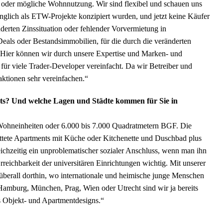
ne oder mögliche Wohnnutzung. Wir sind flexibel und schauen uns
rünglich als ETW-Projekte konzipiert wurden, und jetzt keine Käufer
derten Zinssituation oder fehlender Vorvermietung in
eals oder Bestandsimmobilien, für die durch die veränderten
Hier können wir durch unsere Expertise und Marken- und
 für viele Trader-Developer vereinfacht. Da wir Betreiber und
saktionen sehr vereinfachen.“
outs? Und welche Lagen und Städte kommen für Sie in
Wohneinheiten oder 6.000 bis 7.000 Quadratmetern BGF. Die
attete Apartments mit Küche oder Kitchenette und Duschbad plus
chzeitig ein unproblematischer sozialer Anschluss, wenn man ihn
rreichbarkeit der universitären Einrichtungen wichtig. Mit unserer
 überall dorthin, wo internationale und heimische junge Menschen
 Hamburg, München, Prag, Wien oder Utrecht sind wir ja bereits
es Objekt- und Apartmentdesigns.“