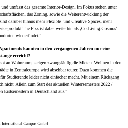
 und umfasst das gesamte Interior-Design. Im Fokus stehen unter
haftsflächen, das Zoning, sowie die Weiterentwicklung der
sind darüber hinaus mehr Flexible- und Creative-Spaces, mehr
iceprodukt The Fizz ist dabei weiterhin als ‚Co-Living-Cosmos‘
Standorten wiederfindet.“
Apartments kannten in den vergangenen Jahren nur eine
stange erreicht?
ebot an Wohnraum, steigen zwangsläufig die Mieten. Wohnen in den
städte in Zentraleuropa wird absehbar teurer. Dazu kommen die
 für Studierende leider nicht einfacher macht. Mit einem Rückgang
nicht. Allein zum Start des aktuellen Wintersemesters 2022 /
n Erstsemestern in Deutschland aus.“
on International Campus GmbH