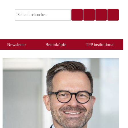
Newsletter
Betonköpfe
TPP institutional