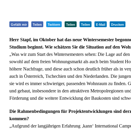
Gefällt mir
Teilen
Twittern
Teilen
Teilen
E-Mail
Drucken
Herr Stapf, im Oktober hat das neue Wintersemester begonnen
Studium beginnt. Wie schätzen Sie die Situation auf den Wo
„Was wir zum Start des Wintersemesters sehen: Die Lage auf den
sowohl auf dem freien Wohnungsmarkt als auch beim Student Hous
höhere Nachfrage, und diese auch schon deutlich früher als in ve
auch in Österreich, Tschechien und den Niederlanden. Die junge
sie wird es immer schwieriger, passenden Wohnraum zu finden. G
und gebaut, insbesondere in den attraktiven Metropolregionen und
Förderung und die weitere Entwicklung der Baukosten sind sch
Die Rahmenbedingungen für Projektentwicklungen sind derzeit
kommen?
„Aufgrund der langjährigen Erfahrung ‚kann‘ International Cam