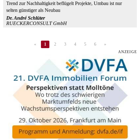
Trend zur Nachhaltigkeit beflügelt Projekte, Umbau ist nur
selten günstiger als Neubau
Dr. André Schlüter
RUECKERCONSULT GmbH
«
1
2
3
4
5
6
»
ANZEIGE