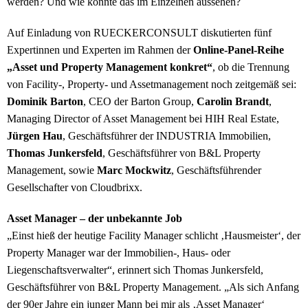
werden? Und wie könnte das im Einzelnen aussehen?
Auf Einladung von RUECKERCONSULT diskutierten fünf
Expertinnen und Experten im Rahmen der
Online-Panel-Reihe
„Asset und Property Management konkret“
, ob die Trennung
von Facility-, Property- und Assetmanagement noch zeitgemäß sei:
Dominik Barton
, CEO der Barton Group,
Carolin Brandt
,
Managing Director of Asset Management bei HIH Real Estate,
Jürgen Hau
, Geschäftsführer der INDUSTRIA Immobilien,
Thomas Junkersfeld
, Geschäftsführer von B&L Property
Management, sowie
Marc Mockwitz
, Geschäftsführender
Gesellschafter von Cloudbrixx.
Asset Manager – der unbekannte Job
„Einst hieß der heutige Facility Manager schlicht ‚Hausmeister‘, der
Property Manager war der Immobilien-, Haus- oder
Liegenschaftsverwalter“, erinnert sich Thomas Junkersfeld,
Geschäftsführer von B&L Property Management. „Als sich Anfang
der 90er Jahre ein junger Mann bei mir als ‚Asset Manager‘