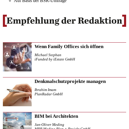
Auf Basis der BSR-Umfrage
Wenn Family Offices sich öffnen
Michael Stephan
iFunded by iEstate GmbH
Denkmalschutzprojekte managen
Ibrahim Imam
PlanRadar GmbH
BIM bei Architekten
Jan-Oliver Meding
MPP Meding Plan + Projekt GmbH