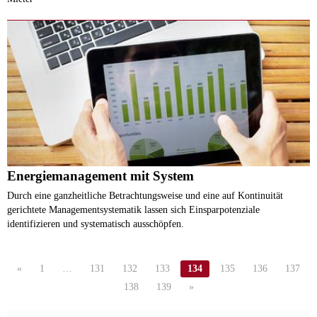
Energiemanagement mit System
Durch eine ganzheitliche Betrachtungsweise und eine auf Kontinuität
gerichtete Managementsystematik lassen sich Einsparpotenziale
identifizieren und systematisch ausschöpfen.
«
1
…
131
132
133
134
135
136
137
138
139
»