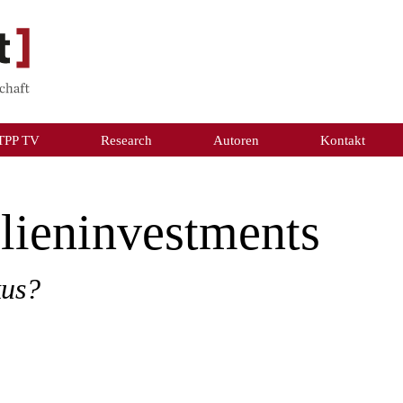
TPP TV
Research
Autoren
Kontakt
ieninvestments
kus?