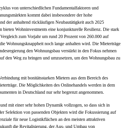
klus von unterschiedlichen Fundamentalfaktoren und
hnungsmärkten kommt dabei insbesondere der hohe
nd der anhaltend rückläufigen Neubautätigkeit auch 2025
 bieten Wohninvestments eine konjunkturelle Resilienz. Die stark
 Vergleich zum Vorjahr um rund 20 Prozent von 260.000 auf
s die Wohnungsknappheit noch lange anhalten wird. Die Mieterträge
Bundesregierung den Wohnungsbau verstärkt in den Fokus nehmen
e auf den Weg zu bringen und umzusetzen, um den Wohnungsbau zu
 Verbindung mit bonitätsstarken Mietern aus dem Bereich des
Mieterträge. Die Möglichkeiten des Onlinehandels werden in dem
Konsumenten in Deutschland nur sehr begrenzt angenommen.
 und mit einer sehr hohen Dynamik vollzogen, so dass sich in
der Selektion von passenden Objekten wird die Fokussierung auf
enziale für neue Logistikflächen an den meisten attraktiven
Zukunft die Revitalisierung, der Aus- und Umbau von