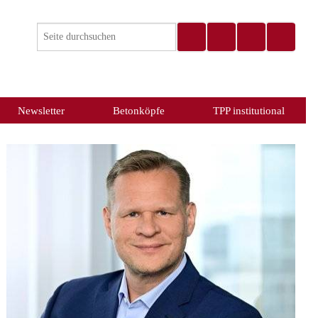
Newsletter
Betonköpfe
TPP institutional