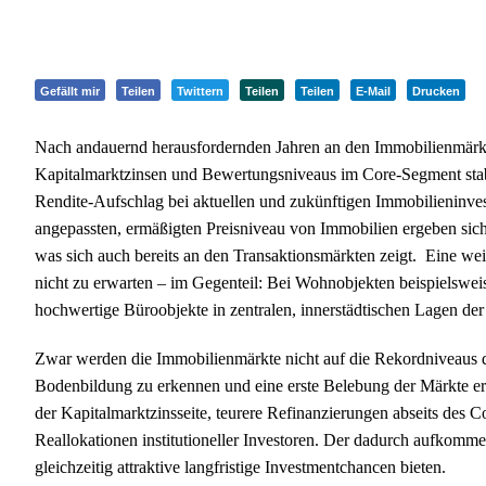
Gefällt mir
Teilen
Twittern
Teilen
Teilen
E-Mail
Drucken
Nach andauernd herausfordernden Jahren an den Immobilienmärkten
Kapitalmarktzinsen und Bewertungsniveaus im Core-Segment stabil
Rendite-Aufschlag bei aktuellen und zukünftigen Immobilieninve
angepassten, ermäßigten Preisniveau von Immobilien ergeben sich 
was sich auch bereits an den Transaktionsmärkten zeigt. Eine weit
nicht zu erwarten – im Gegenteil: Bei Wohnobjekten beispielsweis
hochwertige Büroobjekte in zentralen, innerstädtischen Lagen 
Zwar werden die Immobilienmärkte nicht auf die Rekordniveaus de
Bodenbildung zu erkennen und eine erste Belebung der Märkte erf
der Kapitalmarktzinsseite, teurere Refinanzierungen abseits des
Reallokationen institutioneller Investoren. Der dadurch aufkomme
gleichzeitig attraktive langfristige Investmentchancen bieten.