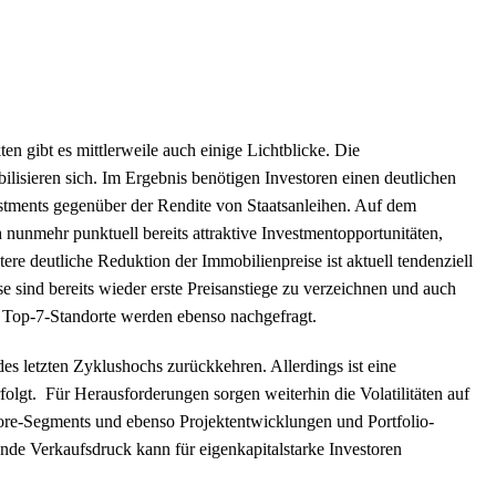
 gibt es mittlerweile auch einige Lichtblicke. Die
isieren sich. Im Ergebnis benötigen Investoren einen deutlichen
stments gegenüber der Rendite von Staatsanleihen. Auf dem
nunmehr punktuell bereits attraktive Investmentopportunitäten,
ere deutliche Reduktion der Immobilienpreise ist aktuell tendenziell
e sind bereits wieder erste Preisanstiege zu verzeichnen und auch
der Top-7-Standorte werden ebenso nachgefragt.
s letzten Zyklushochs zurückkehren. Allerdings ist eine
olgt. Für Herausforderungen sorgen weiterhin die Volatilitäten auf
 Core-Segments und ebenso Projektentwicklungen und Portfolio-
nde Verkaufsdruck kann für eigenkapitalstarke Investoren