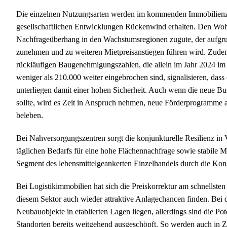
Die einzelnen Nutzungsarten werden im kommenden Immobilienzy
gesellschaftlichen Entwicklungen Rückenwind erhalten. Den Wo
Nachfrageüberhang in den Wachstumsregionen zugute, der aufgru
zunehmen und zu weiteren Mietpreisanstiegen führen wird. Zudem
rückläufigen Baugenehmigungszahlen, die allein im Jahr 2024 im
weniger als 210.000 weiter eingebrochen sind, signalisieren, das
unterliegen damit einer hohen Sicherheit. Auch wenn die neue 
sollte, wird es Zeit in Anspruch nehmen, neue Förderprogramm
beleben.
Bei Nahversorgungszentren sorgt die konjunkturelle Resilienz in
täglichen Bedarfs für eine hohe Flächennachfrage sowie stabile 
Segment des lebensmittelgeankerten Einzelhandels durch die 
Bei Logistikimmobilien hat sich die Preiskorrektur am schnellsten
diesem Sektor auch wieder attraktive Anlagechancen finden. Bei 
Neubauobjekte in etablierten Lagen liegen, allerdings sind die Pot
Standorten bereits weitgehend ausgeschöpft. So werden auch in 