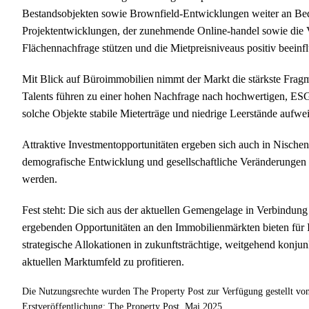
Bestandsobjekten sowie Brownfield-Entwicklungen weiter an Bed
Projektentwicklungen, der zunehmende Online-handel sowie die Ve
Flächennachfrage stützen und die Mietpreisniveaus positiv beei
Mit Blick auf Büroimmobilien nimmt der Markt die stärkste Fragm
Talents führen zu einer hohen Nachfrage nach hochwertigen, ES
solche Objekte stabile Mieterträge und niedrige Leerstände aufwe
Attraktive Investmentopportunitäten ergeben sich auch in Nisch
demografische Entwicklung und gesellschaftliche Veränderungen 
werden.
Fest steht: Die sich aus der aktuellen Gemengelage in Verbindun
ergebenden Opportunitäten an den Immobilienmärkten bieten für I
strategische Allokationen in zukunftsträchtige, weitgehend konjun
aktuellen Marktumfeld zu profitieren.
Die Nutzungsrechte wurden The Property Post zur Verfügung gestellt von
Erstveröffentlichung: The Property Post, Mai 2025