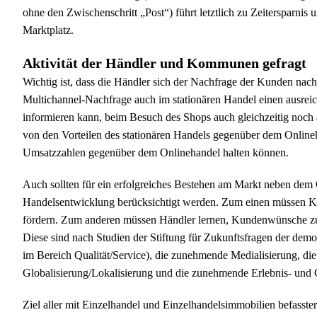
ohne den Zwischenschritt „Post“) führt letztlich zu Zeitersparnis 
Marktplatz.
Aktivität der Händler und Kommunen gefragt
Wichtig ist, dass die Händler sich der Nachfrage der Kunden nach
Multichannel-Nachfrage auch im stationären Handel einen ausre
informieren kann, beim Besuch des Shops auch gleichzeitig noc
von den Vorteilen des stationären Handels gegenüber dem Onlineh
Umsatzzahlen gegenüber dem Onlinehandel halten können.
Auch sollten für ein erfolgreiches Bestehen am Markt neben dem O
Handelsentwicklung berücksichtigt werden. Zum einen müssen K
fördern. Zum anderen müssen Händler lernen, Kundenwünsche zu l
Diese sind nach Studien der Stiftung für Zukunftsfragen der dem
im Bereich Qualität/Service), die zunehmende Medialisierung, di
Globalisierung/Lokalisierung und die zunehmende Erlebnis- und
Ziel aller mit Einzelhandel und Einzelhandelsimmobilien befasst