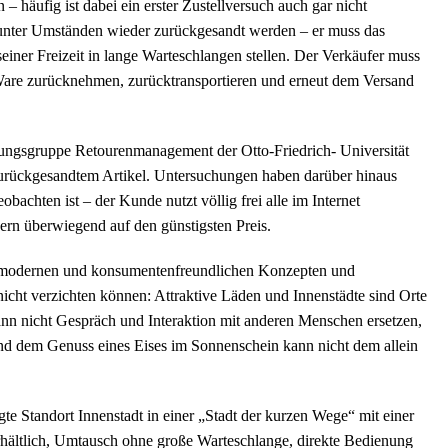
 häufig ist dabei ein erster Zustellversuch auch gar nicht
 unter Umständen wieder zurückgesandt werden – er muss das
seiner Freizeit in lange Warteschlangen stellen. Der Verkäufer muss
Ware zurücknehmen, zurücktransportieren und erneut dem Versand
hungsgruppe Retourenmanagement der Otto-Friedrich- Universität
urückgesandtem Artikel. Untersuchungen haben darüber hinaus
bachten ist – der Kunde nutzt völlig frei alle im Internet
ern überwiegend auf den günstigsten Preis.
 an modernen und konsumentenfreundlichen Konzepten und
nicht verzichten können: Attraktive Läden und Innenstädte sind Orte
ann nicht Gespräch und Interaktion mit anderen Menschen ersetzen,
nd dem Genuss eines Eises im Sonnenschein kann nicht dem allein
e Standort Innenstadt in einer „Stadt der kurzen Wege“ mit einer
rhältlich, Umtausch ohne große Warteschlange, direkte Bedienung