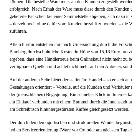
können: Die bestellte Ware muss an den Kunden zugestellt werden –
erfolgreich. Nach Erhalt der Ware muss diese durch den Kunden
gelieferte Päckchen bei einer Sammelstelle abgeben, sich dazu in 
– derzeit noch ohne dafür vom Kunden bezahlt zu werden – die 
zuführen.
Allein hierfür entstehen ihm nach Untersuchung durch die Forsc
Bamberg durchschnittliche Kosten in Höhe von 15,18 Euro pro z
ergeben, dass eine Händlertreue beim Onlinekauf nicht mehr zu beo
verfügbaren Quellen und achtet nicht mehr auf den Anbieter, sond
Auf der anderen Seite bietet der stationäre Handel – so er sich
Gestaltungen orientiert – Vorteile, auf die Kunden und Verkäufer 
der (menschlichen) Begegnung. Ein schneller Klick im Internet k
ein Einkauf verbunden mit einem Bummel durch die Innenstadt u
am Schreibtisch hinuntergestürzten Kaffee gleichgesetzt werden.
Der durch den demografischen und strukturellen Wandel begünstigt
hohen Serviceorientierung (Ware vor Ort oder am nächsten Tag e