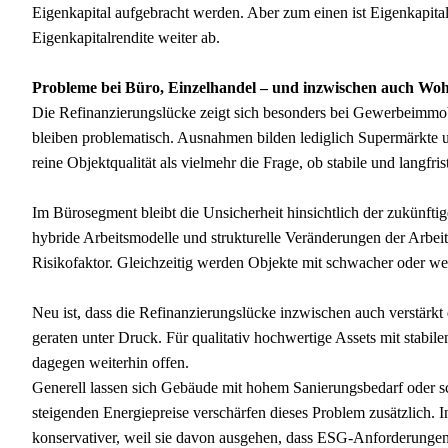
Eigenkapital aufgebracht werden. Aber zum einen ist Eigenkapita
Eigenkapitalrendite weiter ab.
Probleme bei Büro, Einzelhandel – und inzwischen auch Wo
Die Refinanzierungslücke zeigt sich besonders bei Gewerbeimmobi
bleiben problematisch. Ausnahmen bilden lediglich Supermärkte 
reine Objektqualität als vielmehr die Frage, ob stabile und langfr
Im Bürosegment bleibt die Unsicherheit hinsichtlich der zukünft
hybride Arbeitsmodelle und strukturelle Veränderungen der Arbeit
Risikofaktor. Gleichzeitig werden Objekte mit schwacher oder we
Neu ist, dass die Refinanzierungslücke inzwischen auch verstärk
geraten unter Druck. Für qualitativ hochwertige Assets mit stabil
dagegen weiterhin offen.
Generell lassen sich Gebäude mit hohem Sanierungsbedarf oder sc
steigenden Energiepreise verschärfen dieses Problem zusätzlich. 
konservativer, weil sie davon ausgehen, dass ESG-Anforderunge