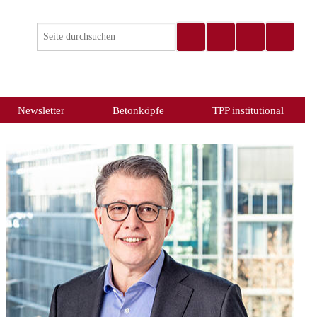
Newsletter
Betonköpfe
TPP institutional