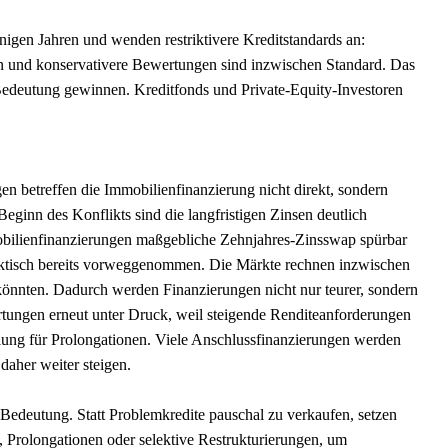
nigen Jahren und wenden restriktivere Kreditstandards an:
n und konservativere Bewertungen sind inzwischen Standard. Das
 Bedeutung gewinnen. Kreditfonds und Private-Equity-Investoren
en betreffen die Immobilienfinanzierung nicht direkt, sondern
Beginn des Konflikts sind die langfristigen Zinsen deutlich
obilienfinanzierungen maßgebliche Zehnjahres-Zinsswap spürbar
 faktisch bereits vorweggenommen. Die Märkte rechnen inzwischen
 könnten. Dadurch werden Finanzierungen nicht nur teurer, sondern
rtungen erneut unter Druck, weil steigende Renditeanforderungen
klung für Prolongationen. Viele Anschlussfinanzierungen werden
 daher weiter steigen.
 Bedeutung. Statt Problemkredite pauschal zu verkaufen, setzen
 Prolongationen oder selektive Restrukturierungen, um