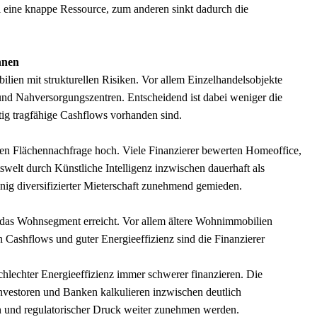
l eine knappe Ressource, zum anderen sinkt dadurch die
hnen
lien mit strukturellen Risiken. Vor allem Einzelhandelsobjekte
und Nahversorgungszentren. Entscheidend ist dabei weniger die
istig tragfähige Cashflows vorhanden sind.
igen Flächennachfrage hoch. Viele Finanzierer bewerten Homeoffice,
swelt durch Künstliche Intelligenz inzwischen dauerhaft als
nig diversifizierter Mieterschaft zunehmend gemieden.
t das Wohnsegment erreicht. Vor allem ältere Wohnimmobilien
en Cashflows und guter Energieeffizienz sind die Finanzierer
hlechter Energieeffizienz immer schwerer finanzieren. Die
Investoren und Banken kalkulieren inzwischen deutlich
n und regulatorischer Druck weiter zunehmen werden.