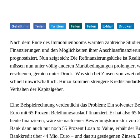
Gefällt mir
Teilen
Twittern
Teilen
Teilen
E-Mail
Drucken
Nach dem Ende des Immobilienbooms warnten zahlreiche Studie
Finanzierungen und den Möglichkeiten ihrer Anschlussfinanzieru
prognostiziert. Nun zeigt sich: Die Refinanzierungslücke ist Real
müssen nun unter völlig anderen Marktbedingungen prolongiert we
erschienen, geraten unter Druck. Was sich bei Zinsen von zwei ode
schnell unwirtschaftlich. Hinzu kommen strengere Kreditstandards
Verhalten der Kapitalgeber.
Eine Beispielrechnung verdeutlicht das Problem: Ein solventer B
Euro mit 65 Prozent Beleihungsauslauf finanziert. Er hat also 
heute finanzieren, wäre sie nach einer Bewertungskorrektur von 2
Bank dann auch nur noch 55 Prozent Loan-to-Value, erhält der Be
Bankkredit über 44 Mio. Euro – und das zu gestiegenen Zinsen. 