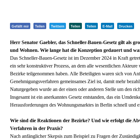
Gefällt mir
Teilen
Twittern
Teilen
Teilen
E-Mail
Drucken
Herr Senator Gaebler, das Schneller-Bauen-Gesetz gilt als g
und Wohnen. Wie lange hat die Konzeption gedauert und war
Das Schneller-Bauen-Gesetz ist im Dezember 2024 in Kraft getret
ein sehr konstruktiver Prozess, an dem alle wesentlichen Akte
Bezirke teilgenommen haben. Alle Beteiligten waren sich von An
Genehmigungsverfahren gemeinsames Ziel ist, damit mehr bezahlb
Naturgegeben wurde an der einen oder anderen Stelle um den r
Insgesamt ist ein anerkanntes Gesetz entstanden, das ein Umden
Herausforderungen des Wohnungsmarktes in Berlin schnell und ef
Wie sind die Reaktionen der Bezirke? Und wie erfolgt die 
Verfahren in der Praxis?
Nach anfänglicher Skepsis zum Beispiel zu Fragen der Zuständigk