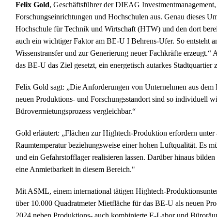
Felix Gold
, Geschäftsführer der DIEAG Investmentmanagement, sa
Forschungseinrichtungen und Hochschulen aus. Genau dieses Umf
Hochschule für Technik und Wirtschaft (HTW) und den dort bere
auch ein wichtiger Faktor am BE-U I Behrens-Ufer. So entsteht 
Wissenstransfer und zur Generierung neuer Fachkräfte erzeugt.“ A
das BE-U das Ziel gesetzt, ein energetisch autarkes Stadtquartier
Felix Gold sagt: „Die Anforderungen von Unternehmen aus dem Be
neuen Produktions- und Forschungsstandort sind so individuell w
Bürovermietungsprozess vergleichbar.“
Gold erläutert: „Flächen zur Hightech-Produktion erfordern unter
Raumtemperatur beziehungsweise einer hohen Luftqualität. Es m
und ein Gefahrstofflager realisieren lassen. Darüber hinaus bilde
eine Anmietbarkeit in diesem Bereich."
Mit ASML, einem international tätigen Hightech-Produktionsuntern
über 10.000 Quadratmeter Mietfläche für das BE-U als neuen Pro
2024 neben Produktions- auch kombinierte E-Labor und Büroräu