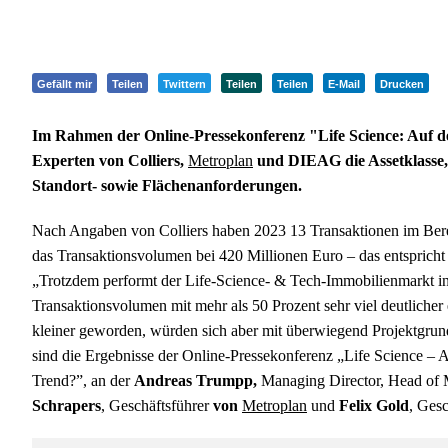
Gefällt mir
Teilen
Twittern
Teilen
Teilen
E-Mail
Drucken
Im Rahmen der Online-Pressekonferenz "Life Science: Auf 
Experten von Colliers,
Metroplan
und DIEAG die Assetklasse,
Standort- sowie Flächenanforderungen.
Nach Angaben von Colliers haben 2023 13 Transaktionen im Bere
das Transaktionsvolumen bei 420 Millionen Euro – das entsprich
„Trotzdem performt der Life-Science- & Tech-Immobilienmarkt in 
Transaktionsvolumen mit mehr als 50 Prozent sehr viel deutlicher
kleiner geworden, würden sich aber mit überwiegend Projektgrun
sind die Ergebnisse der Online-Pressekonferenz „Life Science – 
Trend?”, an der
Andreas Trumpp,
Managing Director, Head of M
Schrapers
, Geschäftsführer
von
Metroplan
und
Felix Gold
, Ges