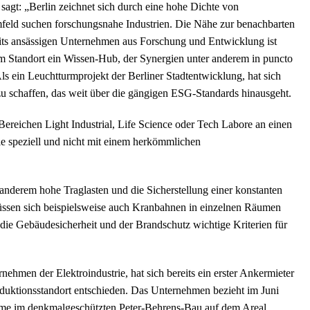
gt: „Berlin zeichnet sich durch eine hohe Dichte von
eld suchen forschungsnahe Industrien. Die Nähe zur benachbarten
its ansässigen Unternehmen aus Forschung und Entwicklung ist
am Standort ein Wissen-Hub, der Synergien unter anderem in puncto
ls ein Leuchtturmprojekt der Berliner Stadtentwicklung, hat sich
 zu schaffen, das weit über die gängigen ESG-Standards hinausgeht.
reichen Light Industrial, Life Science oder Tech Labore an einen
ie speziell und nicht mit einem herkömmlichen
 anderem hohe Traglasten und die Sicherstellung einer konstanten
üssen sich beispielsweise auch Kranbahnen in einzelnen Räumen
n die Gebäudesicherheit und der Brandschutz wichtige Kriterien für
ehmen der Elektroindustrie, hat sich bereits ein erster Ankermieter
duktionsstandort entschieden. Das Unternehmen bezieht im Juni
me im denkmalgeschützten Peter-Behrens-Bau auf dem Areal.