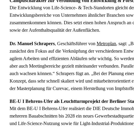
Campuscharakter zur Verbindung von Entwicklung & Fors
Die Entwicklung von Life-Science- & Tech-Standorten gleicht 
Entwicklungsbereiche von Unternehmen ähnlicher Branchen sowi
zusammenkommen können. Dies setzt einen hohen Anspruch an di
sowie der Aufenthaltsqualität der Außenflächen.
Dr. Manuel Schrapers
, Geschäftsführer von
Metroplan
, sagt: „
zunächst den Fokus auf die Verknüpfung der verschiedenen Entw
agilem Arbeiten und effizienten Abläufen sehr wichtig. So werde
aber auch Meetingbereiche gezielt miteinander verbunden. Parallel
auch wachsen können.“ Schrapers fügt an. „Bei der Planung eines
Konzept, dass sehr schnell skaliert wird und mitarbeiterorientiert
der Masterplanung für Curevac, einem Herstellung von Impfstoff
BE-U I Behrens-Ufer als Leuchtturmprojekt der Berliner St
Mit dem BE-U I Behrens-Ufer realisiert die DIE Deutsche Immo
mehreren Bauabschnitten bis 2028 ein neues Gewerbestadtquartie
und Life-Science-Nutzung sowie für Light-Industrial-Produktione