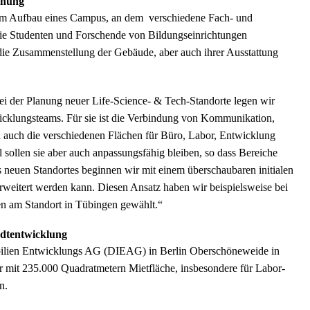
chung
dem Aufbau eines Campus, an dem verschiedene Fach- und
e Studenten und Forschende von Bildungseinrichtungen
e Zusammenstellung der Gebäude, aber auch ihrer Ausstattung
Bei der Planung neuer Life-Science- & Tech-Standorte legen wir
icklungsteams. Für sie ist die Verbindung von Kommunikation,
n auch die verschiedenen Flächen für Büro, Labor, Entwicklung
 sollen sie aber auch anpassungsfähig bleiben, so dass Bereiche
 neuen Standortes beginnen wir mit einem überschaubaren initialen
 erweitert werden kann. Diesen Ansatz haben wir beispielsweise bei
en am Standort in Tübingen gewählt.“
adtentwicklung
bilien Entwicklungs AG (DIEAG) in Berlin Oberschöneweide in
r mit 235.000 Quadratmetern Mietfläche, insbesondere für Labor-
n.