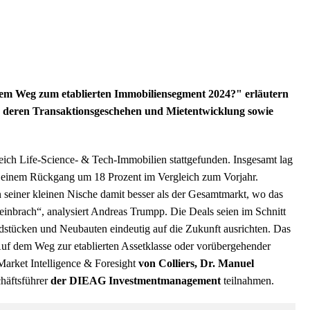
dem Weg zum etablierten Immobiliensegment 2024?" erläutern
 deren Transaktionsgeschehen und Mietentwicklung sowie
ich Life-Science- & Tech-Immobilien stattgefunden. Insgesamt lag
t einem Rückgang um 18 Prozent im Vergleich zum Vorjahr.
seiner kleinen Nische damit besser als der Gesamtmarkt, wo das
 einbrach“, analysiert Andreas Trumpp. Die Deals seien im Schnitt
dstücken und Neubauten eindeutig auf die Zukunft ausrichten. Das
Auf dem Weg zur etablierten Assetklasse oder vorübergehender
arket Intelligence & Foresight
von Colliers, Dr. Manuel
chäftsführer
der DIEAG Investmentmanagement
teilnahmen.