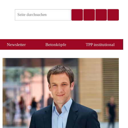
Newsletter
Betonköpfe
TPP institutional