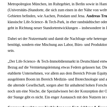
Metropolregion München, im Ruhrgebiet, in Berlin sowie in Hambur
(Universitäts-)Standorte, die sich zum einen in der Nähe von we
Gebieten befinden, wie Aachen, Potsdam und Jena.
Andreas Tr
klassische Life-Science- & Tech-Park, in eher randstädtischer ode
geht in Richtung neuer Standortentwicklungen – insbesondere in
Dabei sei der Nutzermarkt und damit die Nachfrage sehr heteroge
benötigt, sondern eine Mischung aus Labor, Büro- und Produktion
sein.
„Der Life-Science- & Tech-Immobilienmarkt in Deutschland entwi
Bezug auf die Vermietungsleistung etwas Federn gelassen hat. Dies
etablierte Unternehmen, vor allem aus dem Bereich Private Equ
ausgelösten Boom im Bereich Medizin- und Biotechnologie und a
die alternde Gesellschaft, sorgen aber für anhaltend hohen Fors
noch um eine Nische, die Spezialwissen bei der Konzeption der O
der Stange gibt es nicht. Ein enger Austausch mit den Nutzern ist