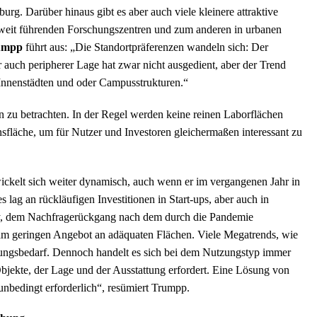
g. Darüber hinaus gibt es aber auch viele kleinere attraktive
ltweit führenden Forschungszentren und zum anderen in urbanen
umpp
führt aus: „Die Standortpräferenzen wandeln sich: Der
r auch peripherer Lage hat zwar nicht ausgedient, aber der Trend
 Innenstädten und oder Campusstrukturen.“
n zu betrachten. In der Regel werden keine reinen Laborflächen
sfläche, um für Nutzer und Investoren gleichermaßen interessant zu
ckelt sich weiter dynamisch, auch wenn er im vergangenen Jahr in
 lag an rückläufigen Investitionen in Start-ups, aber auch in
ity, dem Nachfragerückgang nach dem durch die Pandemie
m geringen Angebot an adäquaten Flächen. Viele Megatrends, wie
chungsbedarf. Dennoch handelt es sich bei dem Nutzungstyp immer
bjekte, der Lage und der Ausstattung erfordert. Eine Lösung von
 unbedingt erforderlich“, resümiert Trumpp.