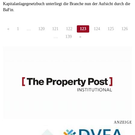
Kapitalanlagegesetzbuch unterliegt die Branche nun der Aufsicht durch die
BaFin.
«
1
…
120
121
122
123
124
125
126
…
139
»
ANZEIGE