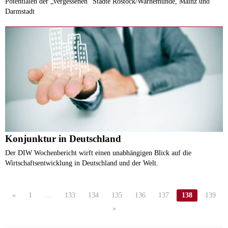
Potentialen der „vergessenen“ Städte Rostock/Warnemünde, Mainz und
Darmstadt
Konjunktur in Deutschland
Der DIW Wochenbericht wirft einen unabhängigen Blick auf die
Wirtschaftsentwicklung in Deutschland und der Welt.
«
1
…
133
134
135
136
137
138
139
»