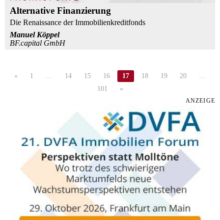
Alternative Finanzierung
Die Renaissance der Immobilienkreditfonds
Manuel Köppel
BF.capital GmbH
«
1
…
14
15
16
17
18
19
20
…
101
»
ANZEIGE