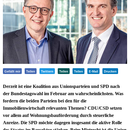
Gefällt mir
Teilen
Twittern
Teilen
Teilen
E-Mail
Drucken
Derzeit ist eine Koalition aus Unionsparteien und SPD nach
der Bundestagswahl im Februar am wahrscheinlichsten. Was
fordern die beiden Parteien bei den für die
Immobilienwirtschaft relevanten Themen? CDU/CSD setzen
vor allem auf Wohnungsbauförderung durch steuerliche
Anreize. Die SPD möchte dagegen insgesamt die aktive Rolle
des Staates im Bausektor stärken. Beim Mietrecht ist die Union