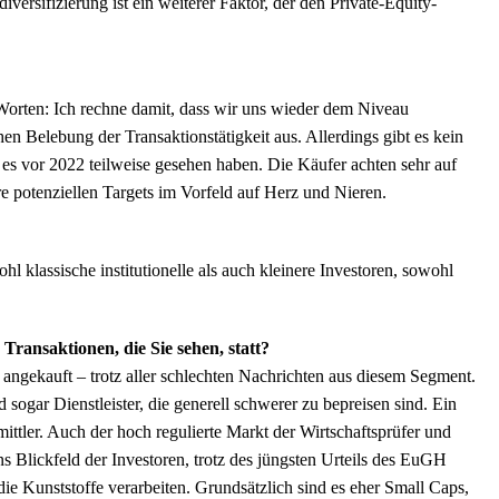
ersifizierung ist ein weiterer Faktor, der den Private-Equity-
orten: Ich rechne damit, dass wir uns wieder dem Niveau
en Belebung der Transaktionstätigkeit aus. Allerdings gibt es kein
s vor 2022 teilweise gesehen haben. Die Käufer achten sehr auf
hre potenziellen Targets im Vorfeld auf Herz und Nieren.
 klassische institutionelle als auch kleinere Investoren, sowohl
ransaktionen, die Sie sehen, statt?
gekauft – trotz aller schlechten Nachrichten aus diesem Segment.
gar Dienstleister, die generell schwerer zu bepreisen sind. Ein
ittler. Auch der hoch regulierte Markt der Wirtschaftsprüfer und
s Blickfeld der Investoren, trotz des jüngsten Urteils des EuGH
e Kunststoffe verarbeiten. Grundsätzlich sind es eher Small Caps,