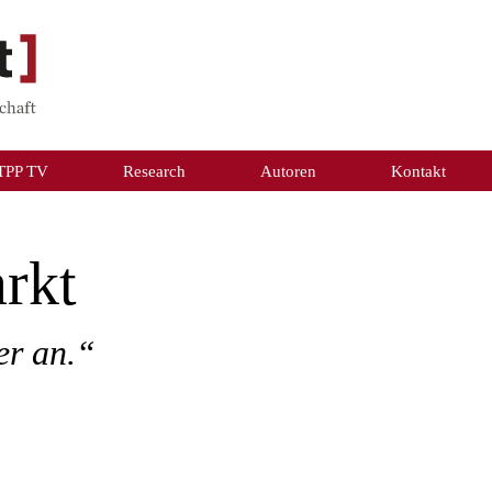
TPP TV
Research
Autoren
Kontakt
rkt
er an.“