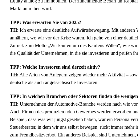
Equity analog zu Immobilien. Der zunehmende Bedarf an Kapitaldiv
Markt antreiben wird.
TPP: Was erwarten Sie von 2025?
TH:
Ich erwarte eine deutliche Aufwärtsbewegung. Mit anderen W
annähern, wo wir vor der Krise waren. Ich gehe von einer deutlich
Zurück zum Motto „Wir kaufen um des Kaufens Willen“, wie wir e
die Qualität der Unternehmen, in die sie investieren und prüfen i
TPP: Welche Investoren sind derzeit aktiv?
TH:
Alle Arten von Anlegern zeigen wieder mehr Aktivität – sowohl
deutsche als auch angelsächsische Investoren.
TPP: In welchen Branchen oder Sektoren finden die wenigen T
TH:
Unternehmen der Automotive-Branche werden nach wie vor an
Auch Firmen des produzierenden Gewerbes werden erworben und so
Beispiel, dass was wir jüngst gesehen haben, war ein Personalverm
Steuerberater, in dem wir uns selbst bewegen, rückt immer mehr in
zum Fremdbesitzverbot. Ein anderes Beispiel sind Unternehmen, di