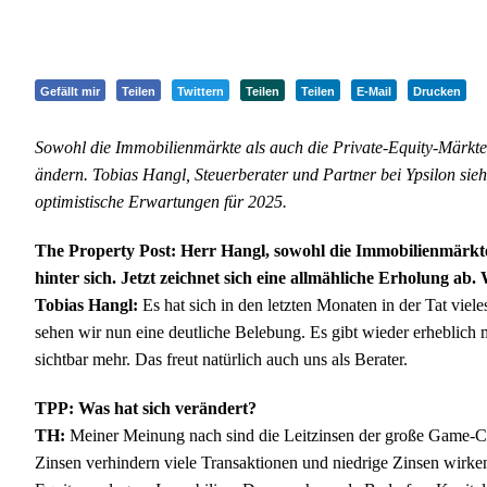
Gefällt mir
Teilen
Twittern
Teilen
Teilen
E-Mail
Drucken
Sowohl die Immobilienmärkte als auch die Private-Equity-Märkte h
ändern. Tobias Hangl, Steuerberater und Partner bei Ypsilon sieht
optimistische Erwartungen für 2025.
The Property Post: Herr Hangl, sowohl die Immobilienmärkte 
hinter sich. Jetzt zeichnet sich eine allmähliche Erholung ab. 
Tobias Hangl:
Es hat sich in den letzten Monaten in der Tat viel
sehen wir nun eine deutliche Belebung. Es gibt wieder erheblich m
sichtbar mehr. Das freut natürlich auch uns als Berater.
TPP: Was hat sich verändert?
TH:
Meiner Meinung nach sind die Leitzinsen der große Game-Cha
Zinsen verhindern viele Transaktionen und niedrige Zinsen wirken 