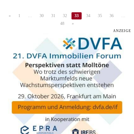
«
1
…
30
31
32
33
34
35
36
…
48
»
ANZEIGE