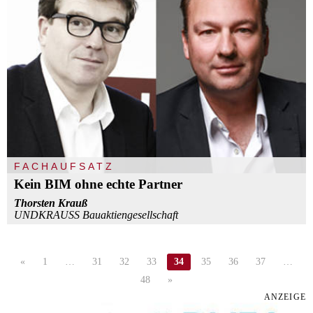
FACHAUFSATZ
Kein BIM ohne echte Partner
Thorsten Krauß
UNDKRAUSS Bauaktiengesellschaft
«
1
…
31
32
33
34
35
36
37
…
48
»
ANZEIGE